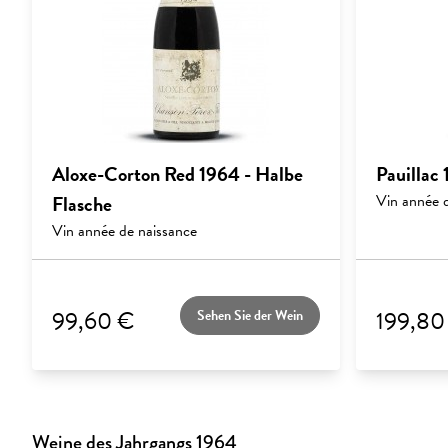
Aloxe-Corton Red 1964 - Halbe
Pauillac
Flasche
Vin année 
Vin année de naissance
99,60 €
199,80
Sehen Sie der Wein
Weine des Jahrgangs 1964