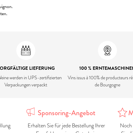
uignon.
ten.
ORGFÄLTIGE LIEFERUNG
100 % ERNTEMASCHINE
eine werden in UPS-zertifizierten
Vins issus à 100% de producteurs ré
Verpackungen verpackt
de Bourgogne
Sponsoring-Angebot
M
llung
Erhalten Sie für jede Bestellung Ihrer
Noch 