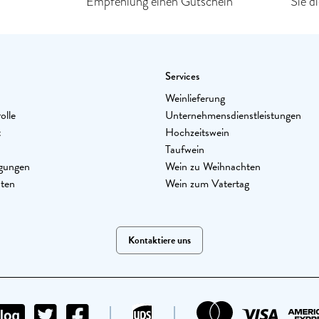
Empfehlung einen Gutschein
Sie d
Services
Weinlieferung
olle
Unternehmensdienstleistungen
t
Hochzeitswein
Taufwein
gungen
Wein zu Weihnachten
aten
Wein zum Vatertag
Kontaktiere uns