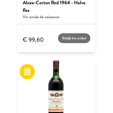
Aloxe-Corton Red 1964 - Halve
fles
Vin année de naissance
€ 99,60
Bekijk het artikel