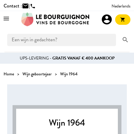
Contact :
mail
|
Nederlands
phone
account_circle
shopping_cart
search
UPS-LEVERING -
GRATIS VANAF € 400 AANKOOP
Home
Wijn geboortejaar
Wijn 1964
Wijn 1964