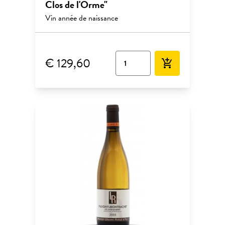
Clos de l'Orme"
Vin année de naissance
€ 129,60
add_shopping_cart