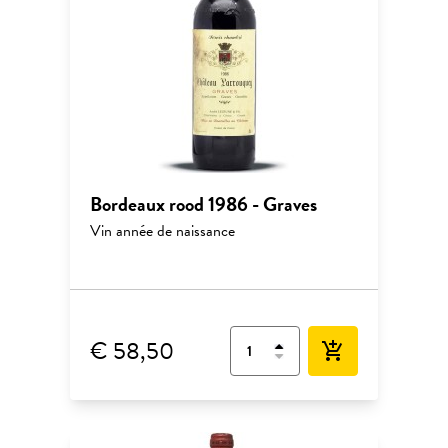
Bordeaux rood 1986 - Graves
Vin année de naissance
€ 58,50
add_shopping_cart