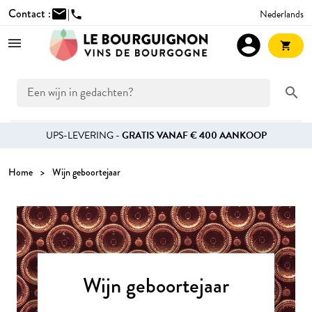
Contact :
mail
|
Nederlands
phone
account_circle
shopping_cart
search
UPS-LEVERING -
GRATIS VANAF € 400 AANKOOP
Home
Wijn geboortejaar
Wijn geboortejaar