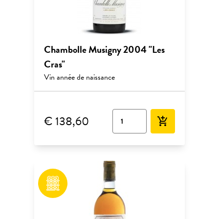
Chambolle Musigny 2004 "Les
Cras"
Vin année de naissance
€ 138,60
add_shopping_cart