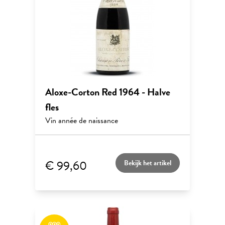
Aloxe-Corton Red 1964 - Halve
fles
Vin année de naissance
€ 99,60
Bekijk het artikel