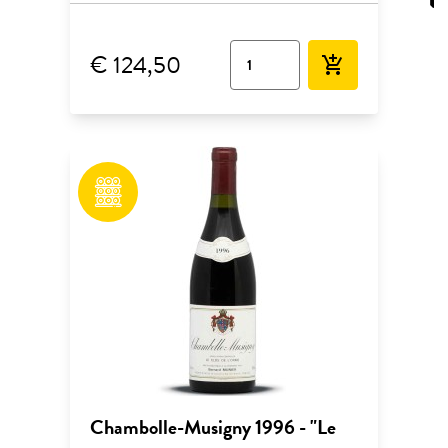
€ 124,50
add_shopping_cart
Chambolle-Musigny 1996 - "Le