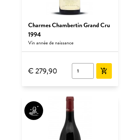
Charmes Chambertin Grand Cru
1994
Vin année de naissance
€ 279,90
add_shopping_cart