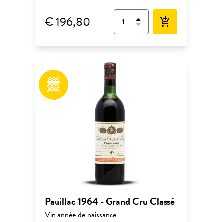
€ 196,80
add_shopping_cart
Pauillac 1964 - Grand Cru Classé
Vin année de naissance