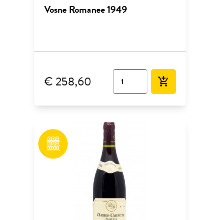
Vosne Romanee 1949
€ 258,60
add_shopping_cart