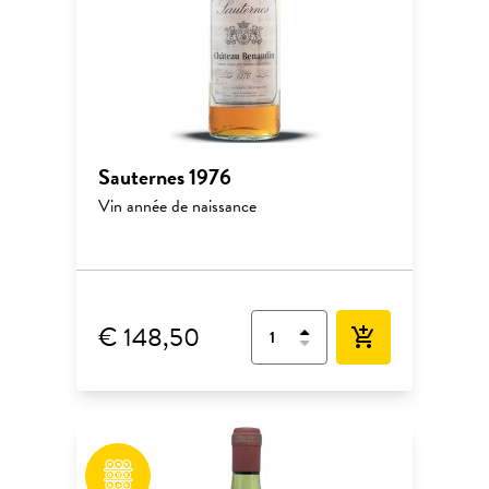
Sauternes 1976
Vin année de naissance
€ 148,50
add_shopping_cart