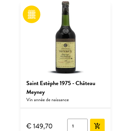
Saint Estèphe 1975 - Château
Meyney
Vin année de naissance
€ 149,70
add_shopping_cart