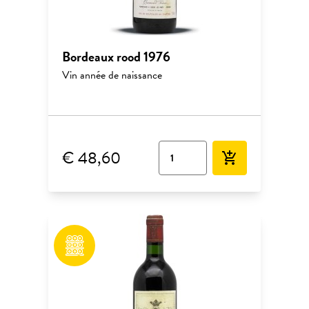
Bordeaux rood 1976
Vin année de naissance
€ 48,60
add_shopping_cart