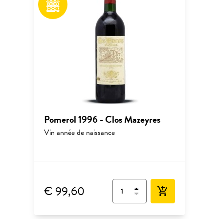
Pomerol 1996 - Clos Mazeyres
Vin année de naissance
€ 99,60
add_shopping_cart