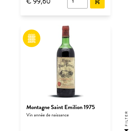
€ 99,60
add_shopping_cart
Montagne Saint Emilion 1975
FILTER
Vin année de naissance