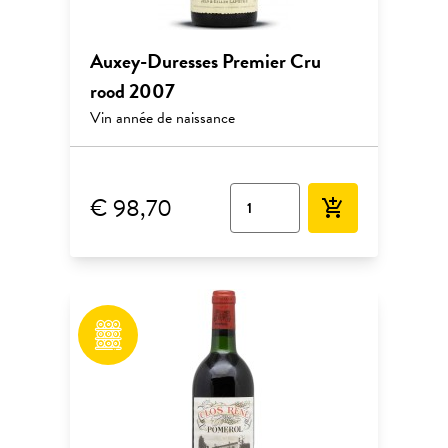
Auxey-Duresses Premier Cru
rood 2007
Vin année de naissance
€ 98,70
add_shopping_cart