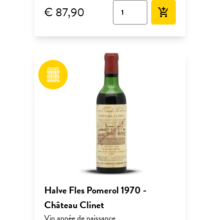
€ 87,90
add_shopping_cart
Halve Fles Pomerol 1970 -
Château Clinet
Vin année de naissance