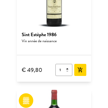
Sint Estèphe 1986
Vin année de naissance
€ 49,80
add_shopping_cart