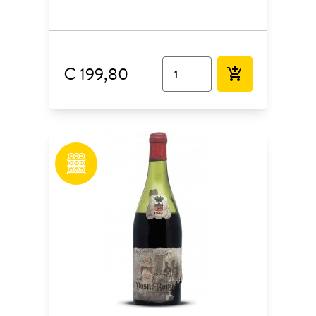
€ 199,80
add_shopping_cart