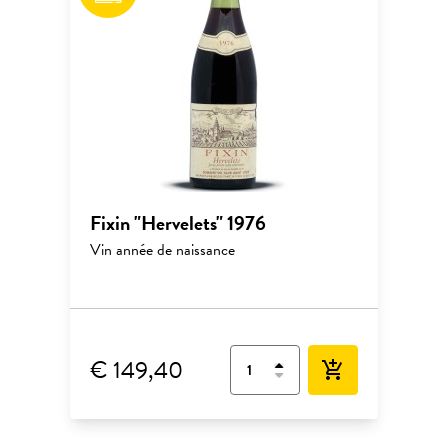
Fixin "Hervelets" 1976
Vin année de naissance
€ 149,40
add_shopping_cart