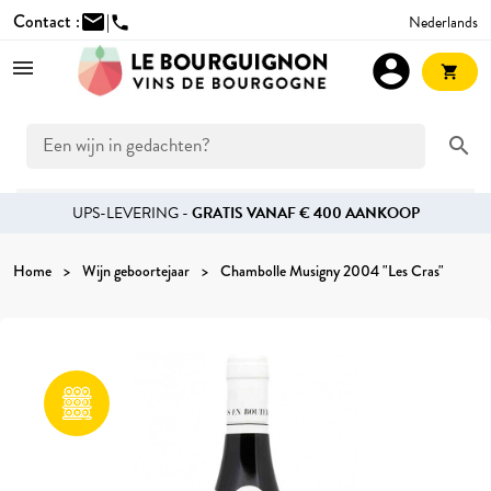
Contact :
mail
|
Nederlands
phone
account_circle
shopping_cart
search
UPS-LEVERING -
GRATIS VANAF € 400 AANKOOP
Home
Wijn geboortejaar
Chambolle Musigny 2004 "Les Cras"