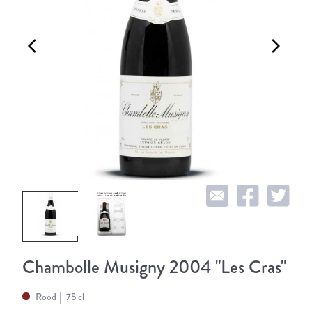
arrow_back_ios
arrow_forward_ios
Chambolle Musigny 2004 "Les Cras"
Rood
75 cl