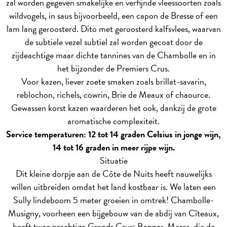
zal worden gegeven smakelijke en verfijnde vleessoorten zoals
wildvogels, in saus bijvoorbeeld, een capon de Bresse of een
lam lang geroosterd. Dito met geroosterd kalfsvlees, waarvan
de subtiele vezel subtiel zal worden gecoat door de
zijdeachtige maar dichte tannines van de Chambolle en in
het bijzonder de Premiers Crus.
Voor kazen, liever zoete smaken zoals brillat-savarin,
reblochon, richels, cowrin, Brie de Meaux of chaource.
Gewassen korst kazen waarderen het ook, dankzij de grote
aromatische complexiteit.
Service temperaturen: 12 tot 14 graden Celsius in jonge wijn,
14 tot 16 graden in meer rijpe wijn.
Situatie
Dit kleine dorpje aan de Côte de Nuits heeft nauwelijks
willen uitbreiden omdat het land kostbaar is. We laten een
Sully lindeboom 5 meter groeien in omtrek! Chambolle-
Musigny, voorheen een bijgebouw van de abdij van Cîteaux,
heeft twee prachtige Grands Crus: Bonnes-Mares, die de