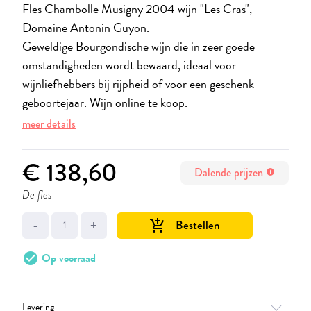
Fles Chambolle Musigny 2004 wijn "Les Cras",
Domaine Antonin Guyon.
Geweldige Bourgondische wijn die in zeer goede
omstandigheden wordt bewaard, ideaal voor
wijnliefhebbers bij rijpheid of voor een geschenk
geboortejaar. Wijn online te koop.
meer details
€ 138,60
Dalende prijzen
info
De fles
-
+
Bestellen
add_shopping_cart
check_circle
Op voorraad
Levering