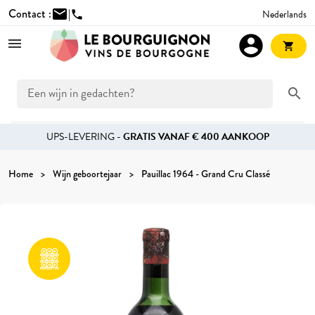
Contact :
mail
|
Nederlands
phone
account_circle
shopping_cart
search
UPS-LEVERING -
GRATIS VANAF € 400 AANKOOP
Home
Wijn geboortejaar
Pauillac 1964 - Grand Cru Classé