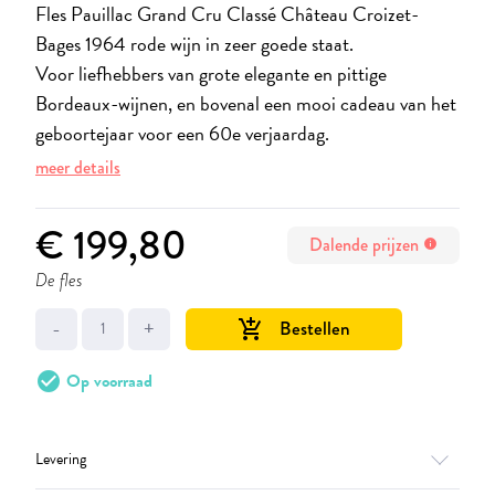
Fles Pauillac Grand Cru Classé Château Croizet-
Bages 1964 rode wijn in zeer goede staat.
Voor liefhebbers van grote elegante en pittige
Bordeaux-wijnen, en bovenal een mooi cadeau van het
geboortejaar voor een 60e verjaardag.
meer details
€ 199,80
Dalende prijzen
info
De fles
-
+
Bestellen
add_shopping_cart
check_circle
Op voorraad
Levering