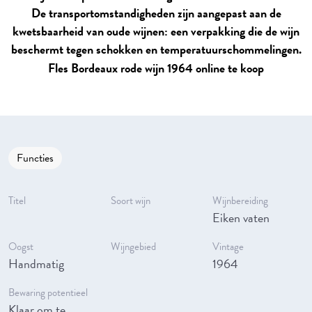
De transportomstandigheden zijn aangepast aan de
kwetsbaarheid van oude wijnen: een verpakking die de wijn
beschermt tegen schokken en temperatuurschommelingen.
Fles Bordeaux rode wijn 1964 online te koop
Functies
Titel
Soort wijn
Wijnbereiding
Eiken vaten
Oogst
Wijngebied
Vintage
Handmatig
1964
Bewaring potentieel
Klaar om te