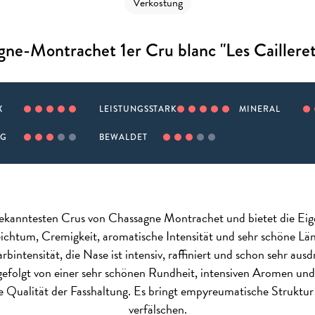
Verkostung
ne-Montrachet 1er Cru blanc "Les Caillere
X
LEISTUNGSSTARK
MINERAL
IG
BEWALDET
 bekanntesten Crus von Chassagne Montrachet und bietet die Ei
eichtum, Cremigkeit, aromatische Intensität und sehr schöne L
arbintensität, die Nase ist intensiv, raffiniert und schon sehr a
efolgt von einer sehr schönen Rundheit, intensiven Aromen und 
e Qualität der Fasshaltung. Es bringt empyreumatische Strukt
verfälschen.