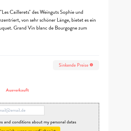
Les Caillerets" des Weinguts Sophie und
ntriert, von sehr schöner Länge, bietet es ein
ouquet. Grand Vin blanc de Bourgogne zum
Sinkende Preise
info
n
Ausverkauft
rms and conditions about my personal datas
ige mich, wenn es verfügbar ist