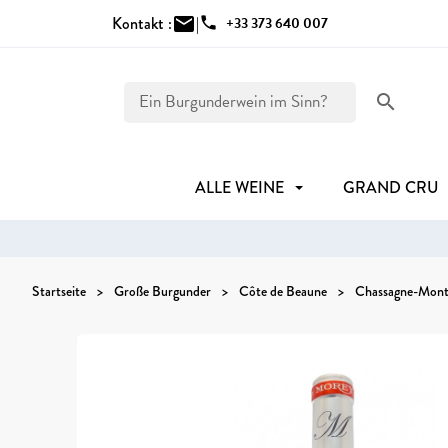
Kontakt :
mail
|
phone
+33 373 640 007
search
ALLE WEINE
GRAND CRU
Startseite
Große Burgunder
Côte de Beaune
Chassagne-Mont