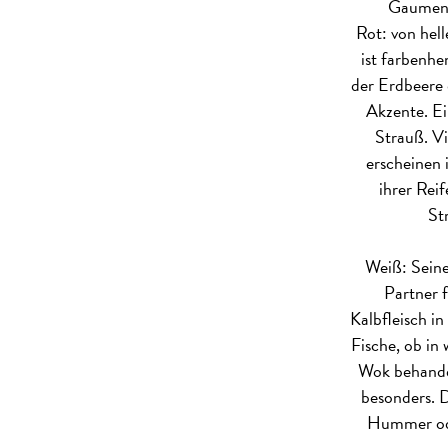
Gaumen p
Rot: von hell
ist farbenhe
der Erdbeere 
Akzente. Ei
Strauß. Vi
erscheinen 
ihrer Rei
St
Weiß: Seine
Partner f
Kalbfleisch i
Fische, ob in
Wok behandel
besonders. D
Hummer ode