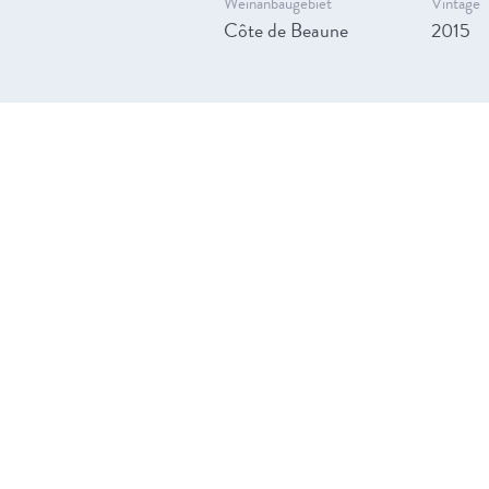
Weinanbaugebiet
Vintage
Côte de Beaune
2015