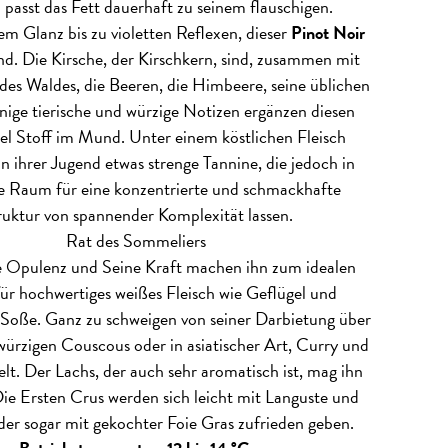
asst das Fett dauerhaft zu seinem flauschigen.
em Glanz bis zu violetten Reflexen, dieser
Pinot Noir
nd. Die Kirsche, der Kirschkern, sind, zusammen mit
des Waldes, die Beeren, die Himbeere, seine üblichen
nige tierische und würzige Notizen ergänzen diesen
el Stoff im Mund. Unter einem köstlichen Fleisch
in ihrer Jugend etwas strenge Tannine, die jedoch in
fe Raum für eine konzentrierte und schmackhafte
ruktur von spannender Komplexität lassen.
Rat des Sommeliers
 Opulenz und Seine Kraft machen ihn zum idealen
ür hochwertiges weißes Fleisch wie Geflügel und
n Soße. Ganz zu schweigen von seiner Darbietung über
 würzigen Couscous oder in asiatischer Art, Curry und
t. Der Lachs, der auch sehr aromatisch ist, mag ihn
ie Ersten Crus werden sich leicht mit Languste und
r sogar mit gekochter Foie Gras zufrieden geben.