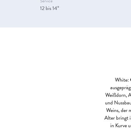
Service
12 bis 14°
White:
ausgepräg
Weißdorn, Ak
und Nussbaum
Weins, der 
Alter bringt
in Kurve u