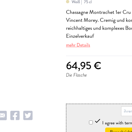
Weiß
75 cl
Chassagne Montrachet 1er Cru "
Vincent Morey. Cremig und konze
reichhaltiges und komplexes B
Einzelverkauf
mehr Details
64,95 €
Die Flasche
storniere

I agree with te
Benachricht