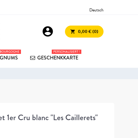
Deutsch
account_circle
0,00 € (0)
shopping_cart
 BOURGOGNE
PERSONALISIERT !
GNUMS
GESCHENKKARTE
1er Cru blanc "Les Caillerets"