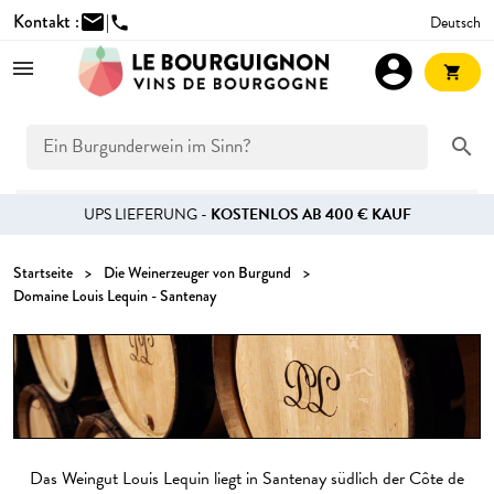
Kontakt :
mail
|
Deutsch
phone
account_circle
shopping_cart
search
UPS LIEFERUNG -
KOSTENLOS AB 400 € KAUF
Startseite
Die Weinerzeuger von Burgund
Domaine Louis Lequin - Santenay
Das Weingut Louis Lequin liegt in Santenay südlich der Côte de