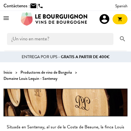
Contáctenos :
mail
|
Spanish
phone
account_circle
shopping_cart
search
ENTREGA POR UPS -
GRATIS A PARTIR DE 400€
Inicio
Productores de vino de Borgoña
Domaine Louis Lequin - Santenay
Situada en Santenay, al sur de la Costa de Beaune, la finca Louis