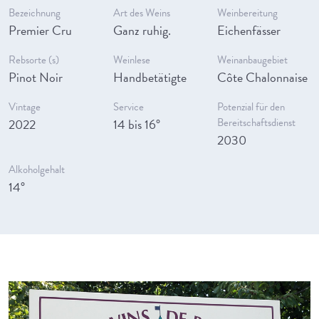
Bezeichnung
Art des Weins
Weinbereitung
Premier Cru
Ganz ruhig.
Eichenfässer
Rebsorte (s)
Weinlese
Weinanbaugebiet
Pinot Noir
Handbetätigte
Côte Chalonnaise
Vintage
Service
Potenzial für den
2022
14 bis 16°
Bereitschaftsdienst
2030
Alkoholgehalt
14°