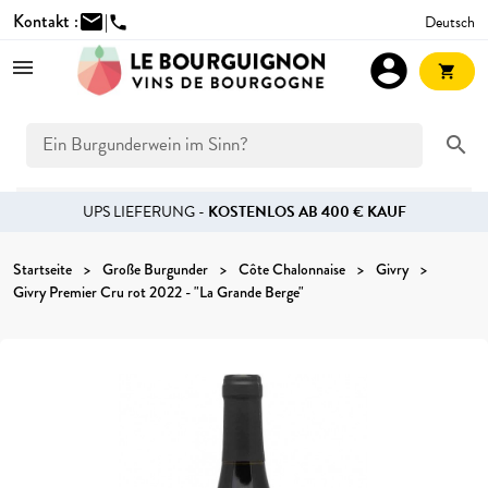
Kontakt :
mail
|
Deutsch
phone
account_circle
shopping_cart
search
UPS LIEFERUNG -
KOSTENLOS AB 400 € KAUF
Startseite
Große Burgunder
Côte Chalonnaise
Givry
Givry Premier Cru rot 2022 - "La Grande Berge"