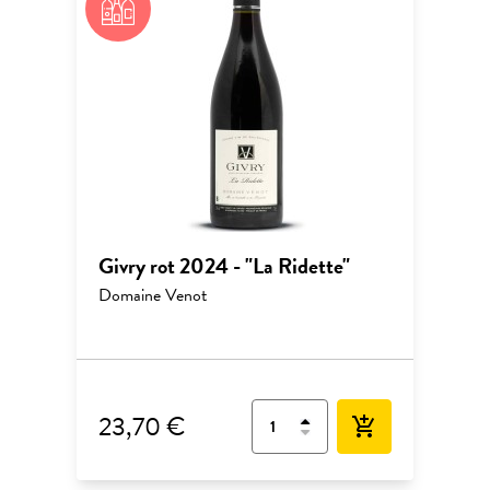
Givry rot 2024 - "La Ridette"
Domaine Venot
23,70 €
add_shopping_cart