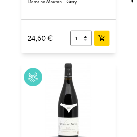
Domaine Mouton - Givry
24,60 €
add_shopping_cart