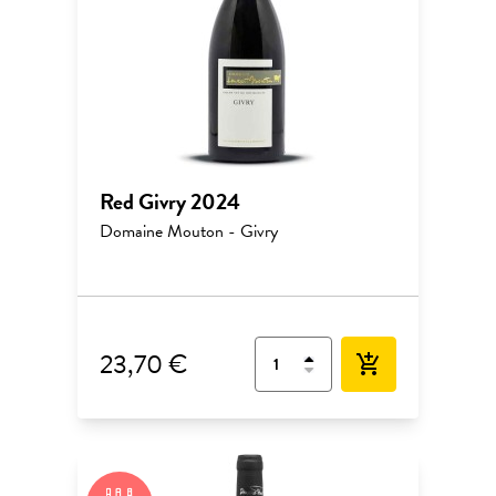
Red Givry 2024
Domaine Mouton - Givry
23,70 €
add_shopping_cart