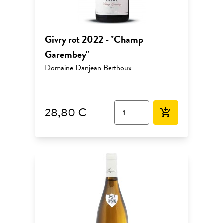
Givry rot 2022 - "Champ
Garembey"
Domaine Danjean Berthoux
28,80 €
add_shopping_cart