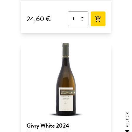
24,60 €
add_shopping_cart
FILTER
Givry White 2024