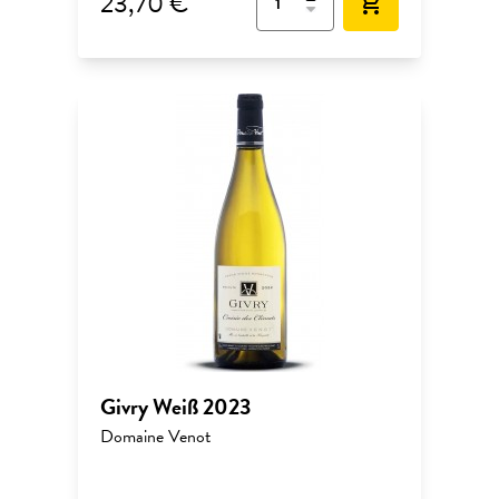
23,70 €
add_shopping_cart
Givry Weiß 2023
Domaine Venot