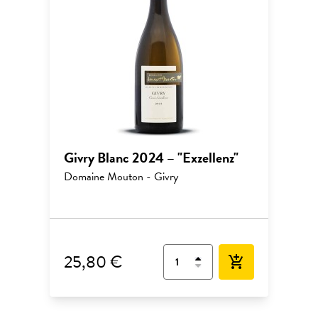
Givry Blanc 2024 – "Exzellenz"
Domaine Mouton - Givry
25,80 €
add_shopping_cart