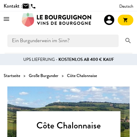
Kontakt :
mail
|
Deutsch
phone
account_circle
shopping_cart
search
UPS LIEFERUNG -
KOSTENLOS AB 400 € KAUF
Startseite
Große Burgunder
Côte Chalonnaise
Côte Chalonnaise