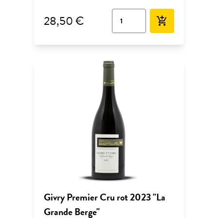
28,50 €
add_shopping_cart
Givry Premier Cru rot 2023 "La
Grande Berge"