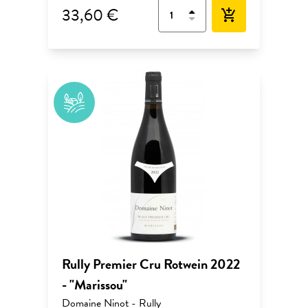
33,60 €
add_shopping_cart
Rully Premier Cru Rotwein 2022
- "Marissou"
Domaine Ninot - Rully