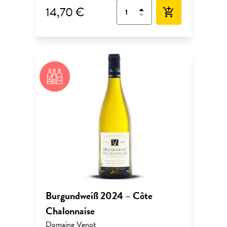
14,70 €
add_shopping_cart
Burgundweiß 2024 – Côte
Chalonnaise
Domaine Venot