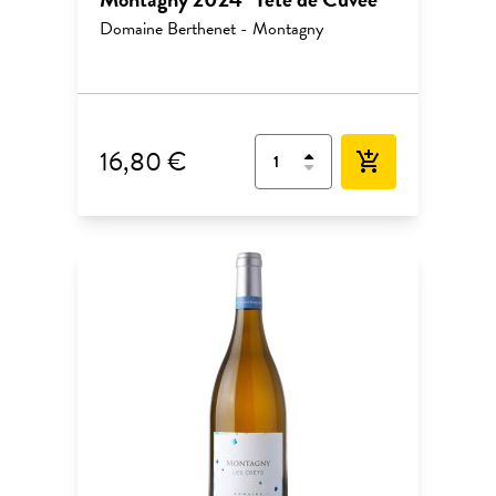
Domaine Berthenet - Montagny
16,80 €
add_shopping_cart