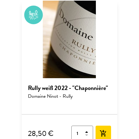
Rully weiß 2022 - "Chaponnière"
Domaine Ninot - Rully
28,50 €
add_shopping_cart