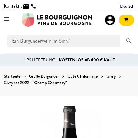
Kontakt :
mail
|
Deutsch
phone
account_circle
shopping_cart
search
UPS LIEFERUNG -
KOSTENLOS AB 400 € KAUF
Startseite
Große Burgunder
Côte Chalonnaise
Givry
Givry rot 2022 - "Champ Garembey"