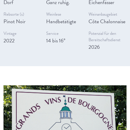
Dorf
Ganz ruhig.
Eichenfässer
Rebsorte (s)
Weinlese
Weinanbaugebiet
Pinot Noir
Handbetätigte
Côte Chalonnaise
Vintage
Service
Potenzial für den
2022
14 bis 16°
Bereitschaftsdienst
2026