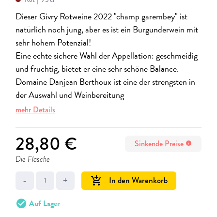
Dieser Givry Rotweine 2022 "champ garembey" ist
natürlich noch jung, aber es ist ein Burgunderwein mit
sehr hohem Potenzial!
Eine echte sichere Wahl der Appellation: geschmeidig
und fruchtig, bietet er eine sehr schöne Balance.
Domaine Danjean Berthoux ist eine der strengsten in
der Auswahl und Weinbereitung
mehr Details
28,80 €
Sinkende Preise
info
Die Flasche
-
+
In den Warenkorb
add_shopping_cart
check_circle
Auf Lager