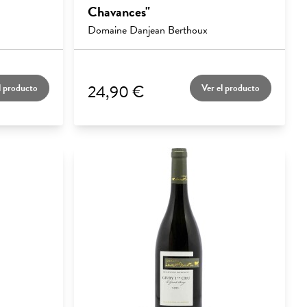
Chavances"
Domaine Danjean Berthoux
24,90 €
l producto
Ver el producto