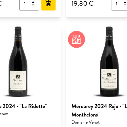
€
19,80 €
add_shopping_cart
o 2024 - "La Ridette"
Mercurey 2024 Rojo - "L
enot
Monthelons"
Domaine Venot