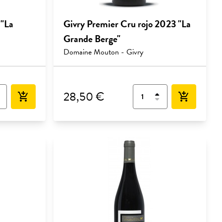
 "La
Givry Premier Cru rojo 2023 "La
Grande Berge"
Domaine Mouton - Givry
28,50 €
add_shopping_cart
add_shopping_cart