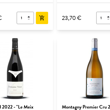
€
23,70 €
add_shopping_cart
d 2022 - "Le Meix
Montagny Premier Cru 