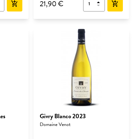
21,90 €
add_shopping_cart
add_shopping_cart
es
Givry Blanco 2023
Domaine Venot