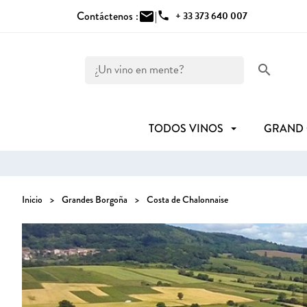
Contáctenos :
mail
|
phone
+ 33 373 640 007
search
TODOS VINOS
GRAND
Inicio
Grandes Borgoña
Costa de Chalonnaise