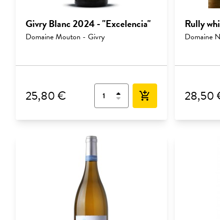
Givry Blanc 2024 - "Excelencia"
Rully wh
Domaine Mouton - Givry
Domaine Ni
25,80 €
28,50 
add_shopping_cart