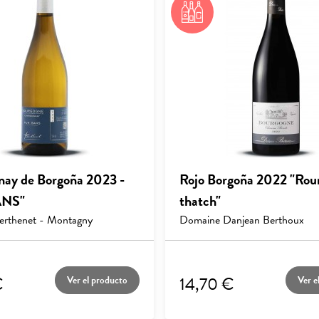
ay de Borgoña 2023 -
Rojo Borgoña 2022 "Rou
ANS"
thatch"
erthenet - Montagny
Domaine Danjean Berthoux
€
14,70 €
Ver el producto
Ver e