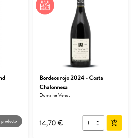
nd
Bordeos rojo 2024 - Costa
Chalonnesa
Domaine Venot
14,70 €
l producto
add_shopping_cart