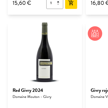
15,60 €
16,80 
add_shopping_cart
Red Givry 2024
Givry roj
Domaine Mouton - Givry
Domaine V