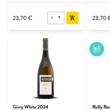
23,70 €
23,70 
add_shopping_cart
Givry White 2024
Rully Re