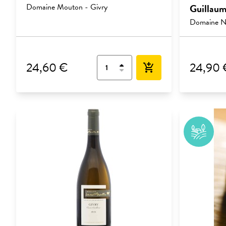
Domaine Mouton - Givry
Guillaum
Domaine Ni
24,60 €
24,90 
add_shopping_cart