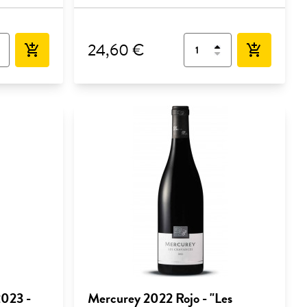
24,60 €
add_shopping_cart
add_shopping_cart
2023 -
Mercurey 2022 Rojo - "Les