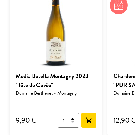
Media Botella Montagny 2023
Chardonn
"Tête de Cuvée"
"PUR S
Domaine Berthenet - Montagny
Domaine B
9,90 €
12,90 
add_shopping_cart