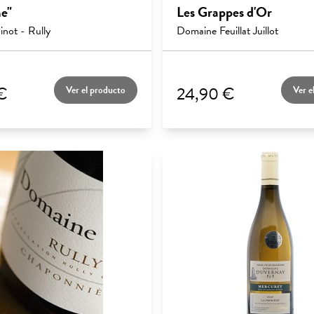
e"
Les Grappes d'Or
not - Rully
Domaine Feuillat Juillot
€
24,90 €
Ver el producto
Ver e