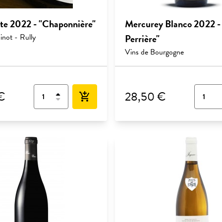
ite 2022 - "Chaponnière"
Mercurey Blanco 2022 -
not - Rully
Perrière"
Vins de Bourgogne
€
28,50 €
add_shopping_cart