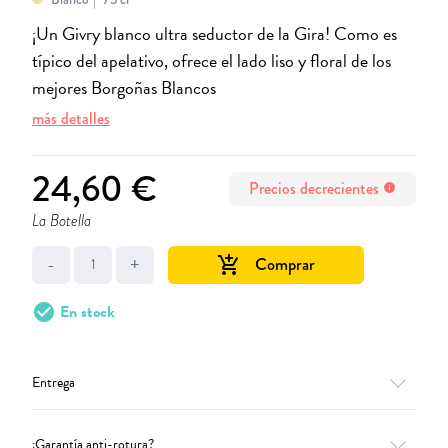
¡Un Givry blanco ultra seductor de la Gira! Como es
típico del apelativo, ofrece el lado liso y floral de los
mejores Borgoñas Blancos
más detalles
24,60 €
Precios decrecientes
info
La Botella
-
+
Comprar
add_shopping_cart
check_circle
En stock
Entrega
¿Garantía anti-rotura?