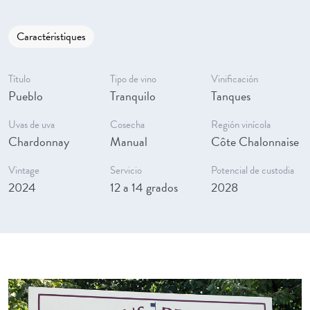
Caractéristiques
Título
Tipo de vino
Vinificación
Pueblo
Tranquilo
Tanques
Uvas de uva
Cosecha
Región vinícola
Chardonnay
Manual
Côte Chalonnaise
Vintage
Servicio
Potencial de custodia
2024
12 a 14 grados
2028