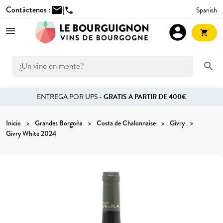
Contáctenos :
mail
|
Spanish
phone
account_circle
shopping_cart
search
ENTREGA POR UPS -
GRATIS A PARTIR DE 400€
Inicio
Grandes Borgoña
Costa de Chalonnaise
Givry
Givry White 2024