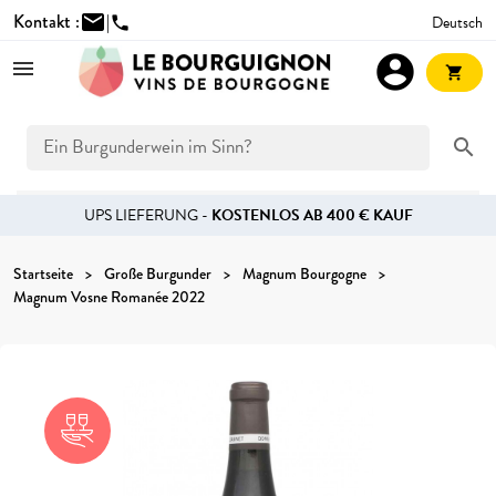
Kontakt :
mail
|
Deutsch
phone
account_circle
shopping_cart
search
UPS LIEFERUNG -
KOSTENLOS AB 400 € KAUF
Startseite
Große Burgunder
Magnum Bourgogne
Magnum Vosne Romanée 2022