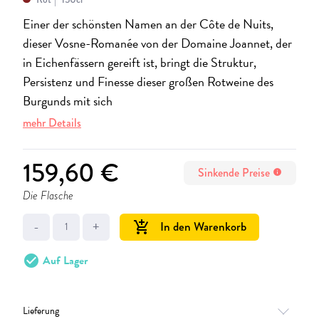
Einer der schönsten Namen an der Côte de Nuits,
dieser Vosne-Romanée von der Domaine Joannet, der
in Eichenfässern gereift ist, bringt die Struktur,
Persistenz und Finesse dieser großen Rotweine des
Burgunds mit sich
mehr Details
159,60 €
Sinkende Preise
info
Die Flasche
-
+
In den Warenkorb
add_shopping_cart
check_circle
Auf Lager
Lieferung