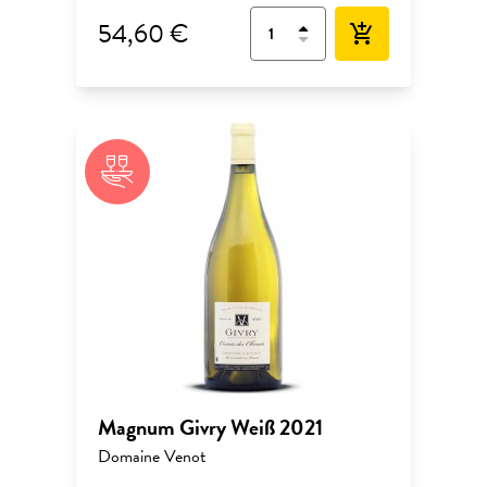
54,60 €
add_shopping_cart
Magnum Givry Weiß 2021
Domaine Venot