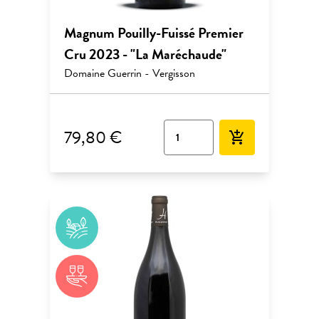
Magnum Pouilly-Fuissé Premier
Cru 2023 - "La Maréchaude"
Domaine Guerrin - Vergisson
79,80 €
add_shopping_cart