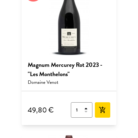
Magnum Mercurey Rot 2023 -
"Les Monthelons"
Domaine Venot
49,80 €
add_shopping_cart