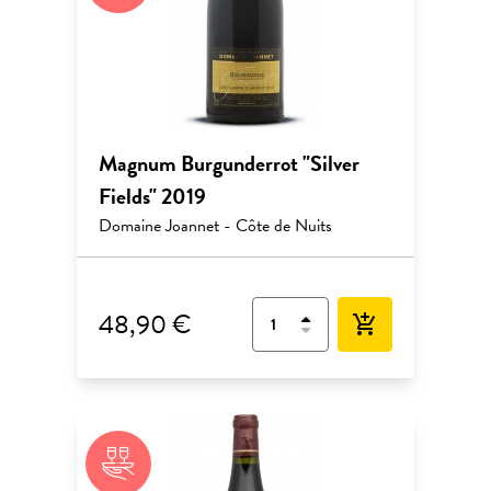
Magnum Burgunderrot "Silver
Fields" 2019
Domaine Joannet - Côte de Nuits
48,90 €
add_shopping_cart