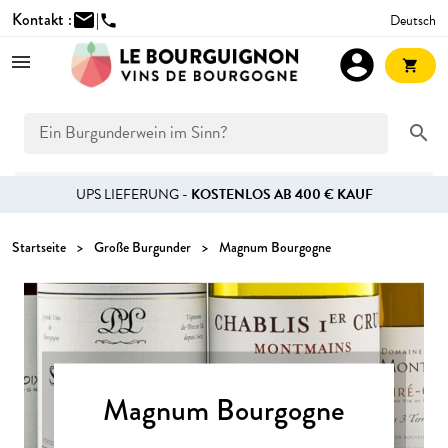
Kontakt :
mail
|
Deutsch
phone
account_circle
shopping_cart
search
UPS LIEFERUNG -
KOSTENLOS AB 400 € KAUF
Startseite
Große Burgunder
Magnum Bourgogne
Magnum Bourgogne