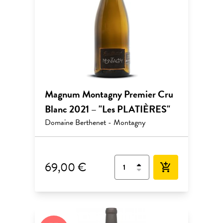
Magnum Montagny Premier Cru
Blanc 2021 – "Les PLATIÈRES"
Domaine Berthenet - Montagny
69,00 €
add_shopping_cart