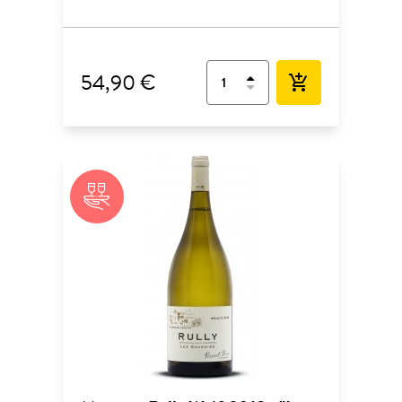
54,90 €
add_shopping_cart