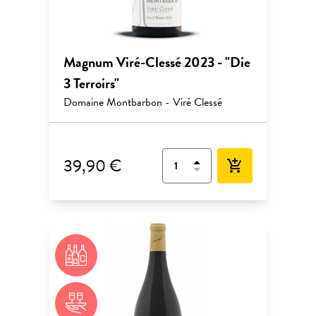
Magnum Viré-Clessé 2023 - "Die
3 Terroirs"
Domaine Montbarbon - Viré Clessé
39,90 €
add_shopping_cart