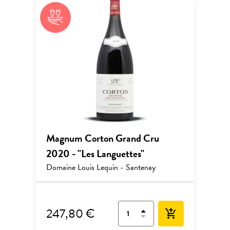
Magnum Corton Grand Cru
2020 - "Les Languettes"
Domaine Louis Lequin - Santenay
247,80 €
add_shopping_cart