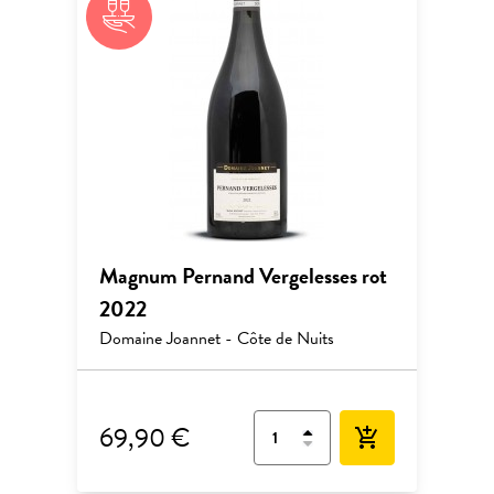
Magnum Pernand Vergelesses rot
2022
Domaine Joannet - Côte de Nuits
69,90 €
add_shopping_cart