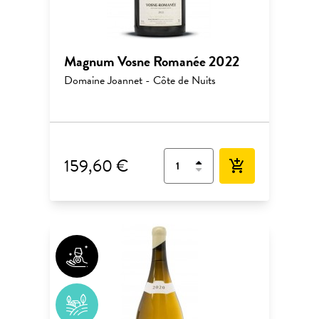
Magnum Vosne Romanée 2022
Domaine Joannet - Côte de Nuits
159,60 €
add_shopping_cart