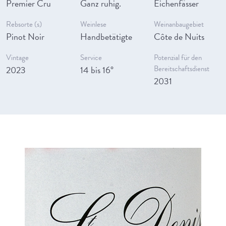
Premier Cru
Ganz ruhig.
Eichenfässer
Rebsorte (s)
Weinlese
Weinanbaugebiet
Pinot Noir
Handbetätigte
Côte de Nuits
Vintage
Service
Potenzial für den
2023
14 bis 16°
Bereitschaftsdienst
2031