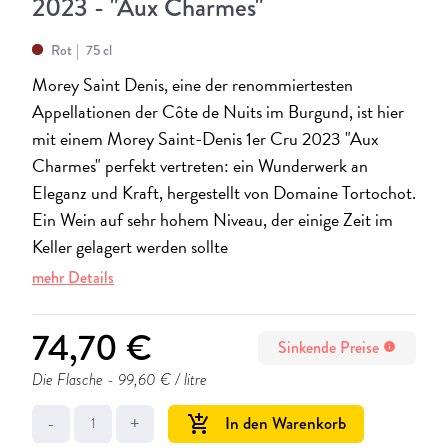
2023 - "Aux Charmes"
Rot
75 cl
Morey Saint Denis, eine der renommiertesten
Appellationen der Côte de Nuits im Burgund, ist hier
mit einem Morey Saint-Denis 1er Cru 2023 "Aux
Charmes" perfekt vertreten: ein Wunderwerk an
Eleganz und Kraft, hergestellt von Domaine Tortochot.
Ein Wein auf sehr hohem Niveau, der einige Zeit im
Keller gelagert werden sollte
mehr Details
74,70 €
Sinkende Preise
info
Die Flasche
- 99,60 € / litre
-
+
In den Warenkorb
add_shopping_cart