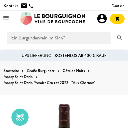
Kontakt :
mail
|
Deutsch
phone
account_circle
shopping_cart
search
UPS LIEFERUNG -
KOSTENLOS AB 400 € KAUF
Startseite
Große Burgunder
Côte de Nuits
Morey Saint Denis
Morey Saint Denis Premier Cru rot 2023 - "Aux Charmes"