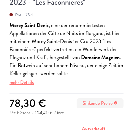
2023 - "Les Faconnières"
Rot
75 cl
Morey Saint Denis
, eine der renommiertesten
Appellationen der Côte de Nuits im Burgund, ist hier
mit einem Morey Saint-Denis 1er Cru 2023 "Les
Faconnières" perfekt vertreten: ein Wunderwerk der
Eleganz und Kraft, hergestellt von
Domaine Magnien
.
Ein Rotwein auf sehr hohem Niveau, der einige Zeit im
Keller gelagert werden sollte
mehr Details
78,30 €
Sinkende Preise
info
Die Flasche
- 104,40 € / litre
stornieren
Ausverkauft