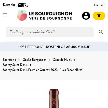
Kontakt :
mail
|
Deutsch
phone
account_circle
shopping_cart
search
UPS LIEFERUNG -
KOSTENLOS AB 400 € KAUF
Startseite
Große Burgunder
Côte de Nuits
Morey Saint Denis
Morey Saint Denis Premier Cru rot 2023 - "Les Faconnières"