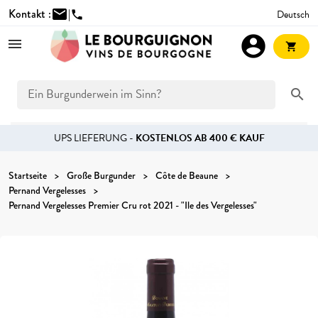
Kontakt :
mail
|
Deutsch
phone
account_circle
shopping_cart
search
UPS LIEFERUNG -
KOSTENLOS AB 400 € KAUF
Startseite
Große Burgunder
Côte de Beaune
Pernand Vergelesses
Pernand Vergelesses Premier Cru rot 2021 - "Ile des Vergelesses"