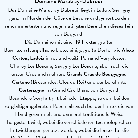
Domaine Maratray-Dubreuil
Das Domaine Maratray Dubreuil liegt in Ladoix Serrigny
ganz im Norden der Côte de Beaune und gehört zu den
renommiertesten und regelmäßigsten Bereichen dieses Teils
von Burgund.
Die Domaine mit einer 19 Hektar großen
Bewirtschaftungsfläche bietet einige große Dörfer wie
Aloxe
Corton,
Ladoix
in rot und weiß, Pernand Vergelesses,
Chorey Les Beaune, Savigny Les Beaune, aber auch die
ersten Crus und mehrere
Grands Crus de Bourgogne:
Cortono
(Bressandes, Clos du Roi) und der berühmte
Cortonagne
im Grand Cru Blanc von Burgund.
Besondere Sorgfalt gilt bei jeder Etappe, sowohl bei den
sorgfältig angebauten Reben, als auch bei der Ernte, die von
Hand gesammelt und dann auf traditionelle Weise
hergestellt wird, wobei die verschiedenen technologischen
Entwicklungen genutzt werden, wobei die Fässer für die
Weißweine 12 Monate und die Rotweine 18 Monate in