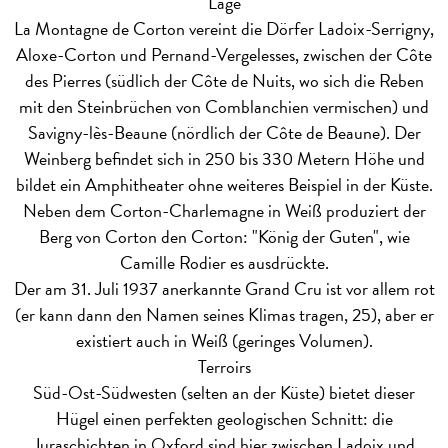
Lage
La Montagne de Corton vereint die Dörfer Ladoix-Serrigny,
Aloxe-Corton und Pernand-Vergelesses, zwischen der Côte
des Pierres (südlich der Côte de Nuits, wo sich die Reben
mit den Steinbrüchen von Comblanchien vermischen) und
Savigny-lès-Beaune (nördlich der Côte de Beaune). Der
Weinberg befindet sich in 250 bis 330 Metern Höhe und
bildet ein Amphitheater ohne weiteres Beispiel in der Küste.
Neben dem Corton-Charlemagne in Weiß produziert der
Berg von Corton den Corton: "König der Guten", wie
Camille Rodier es ausdrückte.
Der am 31. Juli 1937 anerkannte Grand Cru ist vor allem rot
(er kann dann den Namen seines Klimas tragen, 25), aber er
existiert auch in Weiß (geringes Volumen).
Terroirs
Süd-Ost-Südwesten (selten an der Küste) bietet dieser
Hügel einen perfekten geologischen Schnitt: die
Juraschichten in Oxford sind hier zwischen Ladoix und