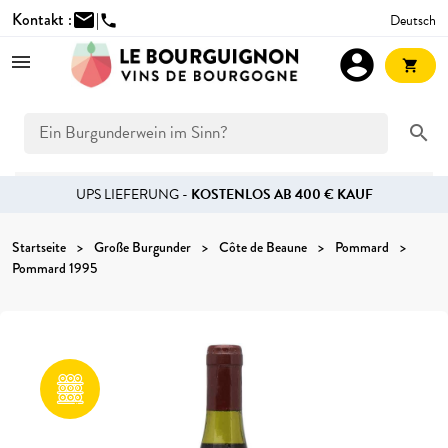
Kontakt :
mail
|
Deutsch
phone
account_circle
shopping_cart
search
UPS LIEFERUNG -
KOSTENLOS AB 400 € KAUF
Startseite
Große Burgunder
Côte de Beaune
Pommard
Pommard 1995