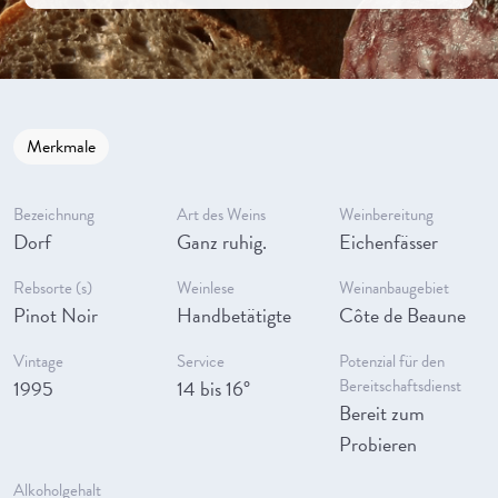
Merkmale
Bezeichnung
Art des Weins
Weinbereitung
Dorf
Ganz ruhig.
Eichenfässer
Rebsorte (s)
Weinlese
Weinanbaugebiet
Pinot Noir
Handbetätigte
Côte de Beaune
Vintage
Service
Potenzial für den
1995
14 bis 16°
Bereitschaftsdienst
Bereit zum
Probieren
Alkoholgehalt