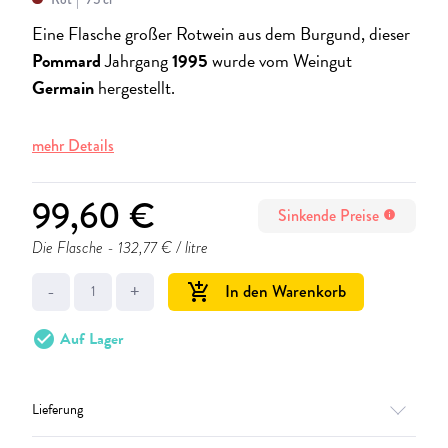
Eine Flasche großer Rotwein aus dem Burgund, dieser
Pommard
Jahrgang
1995
wurde vom Weingut
Germain
hergestellt.
mehr Details
99,60 €
Sinkende Preise
info
Die Flasche
- 132,77 € / litre
-
+
In den Warenkorb
add_shopping_cart
check_circle
Auf Lager
Lieferung