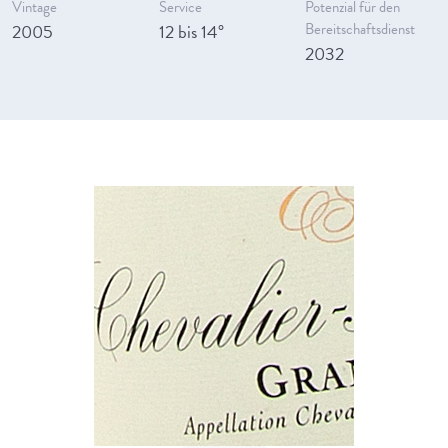
Vintage
Service
Potenzial für den
2005
12 bis 14°
Bereitschaftsdienst
2032