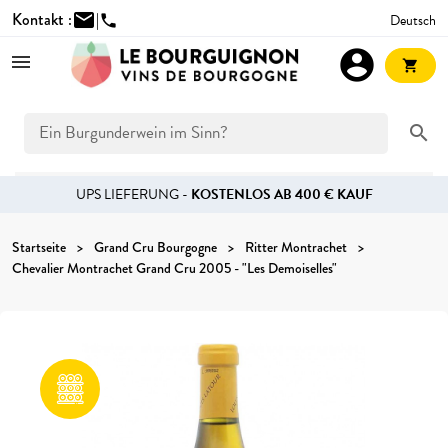
Kontakt :
mail
|
Deutsch
phone
account_circle
shopping_cart
search
UPS LIEFERUNG -
KOSTENLOS AB 400 € KAUF
Startseite
Grand Cru Bourgogne
Ritter Montrachet
Chevalier Montrachet Grand Cru 2005 - "Les Demoiselles"