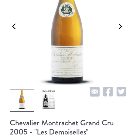
arrow_back_ios
arrow_forward_ios
Chevalier Montrachet Grand Cru
2005 - "Les Demoiselles"