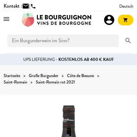
Kontakt :
mail
|
Deutsch
phone
account_circle
shopping_cart
search
UPS LIEFERUNG -
KOSTENLOS AB 400 € KAUF
Startseite
Große Burgunder
Côte de Beaune
Saint-Romain
Saint-Romain rot 2021