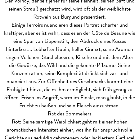
Der Volnay, der seit jeher für seine Feinheit, seinen Saft und
seinen Strauß geschätzt wird, wird oft als der weiblichste
Rotwein aus Burgund präsentiert.
Einige Terroirs nuancieren dieses Porträt schärfer und
kräftiger, aber es ist wahr, dass es an der Côte de Beaune wie
eine Spur von Lippenstift, den Abdruck eines Kusses
hinterlässt... Lebhafter Rubin, heller Granat, seine Aromen
singen Veilchen, Stachelbeeren, Kirsche und mit dem Alter
die Gewürze, das Wild und die gekochte Pflaume. Seine
Konzentration, seine Komplexität drückt sich zart und
nuanciert aus. Zur Offenheit des Geschmacks kommt eine
Frühigkeit hinzu, die es ihm ermöglicht, sich früh genug zu
öffnen. Frisch im Angriff, warm im Finale, man glaubt, in die
Frucht zu beißen und sein Fleisch einzuatmen.
Rat des Sommeliers
Rot: Seine samtige Weiblichkeit geht mit einer hohen
aromatischen Intensität einher, was ihn für anspruchsvolle
Gerichte aus geduldig gebratenem oder lackiertem Geflügel