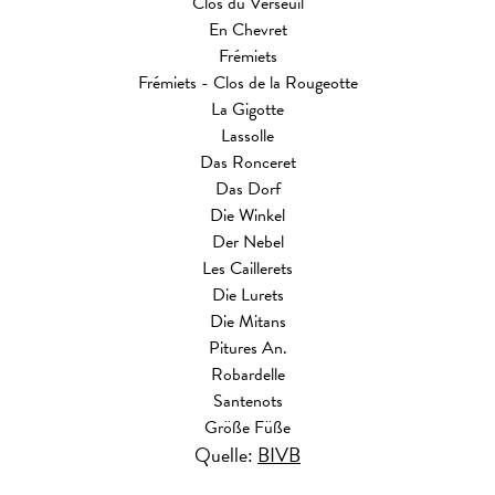
Clos du Verseuil
En Chevret
Frémiets
Frémiets - Clos de la Rougeotte
La Gigotte
Lassolle
Das Ronceret
Das Dorf
Die Winkel
Der Nebel
Les Caillerets
Die Lurets
Die Mitans
Pitures An.
Robardelle
Santenots
Größe Füße
Quelle:
BIVB