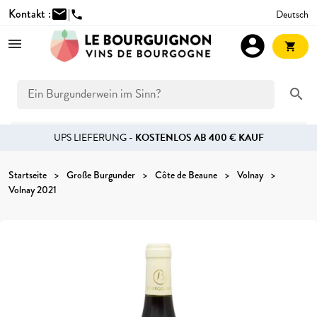
Kontakt :
mail
|
Deutsch
phone
account_circle
shopping_cart
search
UPS LIEFERUNG -
KOSTENLOS AB 400 € KAUF
Startseite
Große Burgunder
Côte de Beaune
Volnay
Volnay 2021