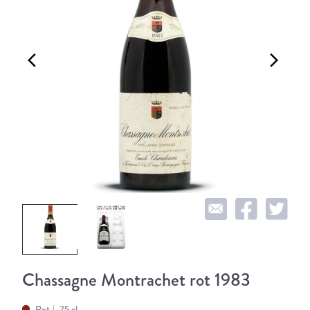
arrow_back_ios
arrow_forward_ios
Chassagne Montrachet rot 1983
Rot
75 cl