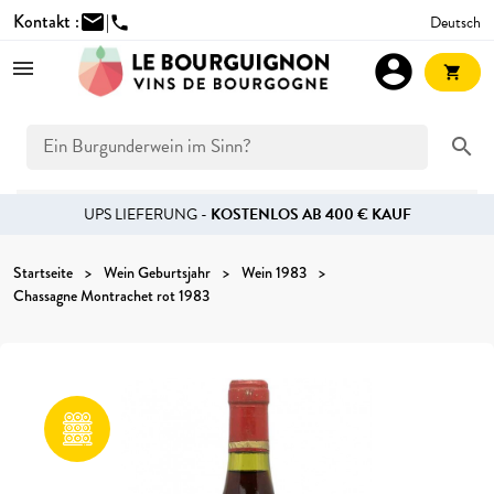
Kontakt :
mail
|
Deutsch
phone
account_circle
shopping_cart
search
UPS LIEFERUNG -
KOSTENLOS AB 400 € KAUF
Startseite
Wein Geburtsjahr
Wein 1983
Chassagne Montrachet rot 1983