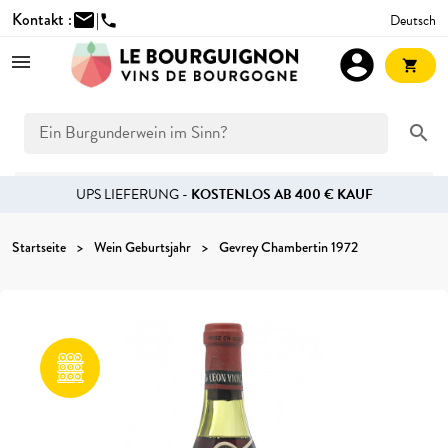
Kontakt :
mail
|
Deutsch
phone
account_circle
shopping_cart
search
UPS LIEFERUNG -
KOSTENLOS AB 400 € KAUF
Startseite
Wein Geburtsjahr
Gevrey Chambertin 1972