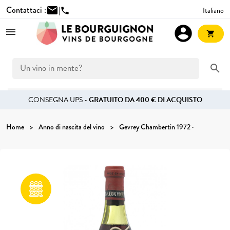
Contattaci :
mail
|
Italiano
phone
account_circle
shopping_cart
search
CONSEGNA UPS -
GRATUITO DA 400 € DI ACQUISTO
Home
Anno di nascita del vino
Gevrey Chambertin 1972 ·