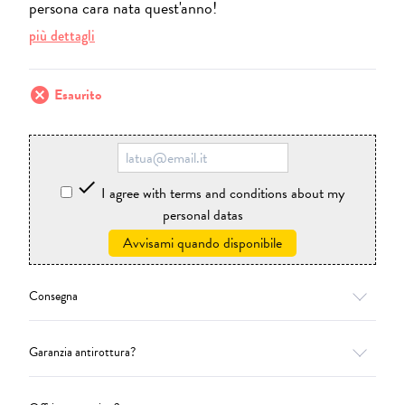
persona cara nata quest'anno!
più dettagli
cancel
Esaurito

I agree with terms and conditions about my
personal datas
Avvisami quando disponibile
Consegna
Garanzia antirottura?