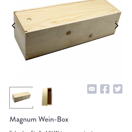
arrow_back_ios
arrow_forward_ios
Magnum Wein-Box