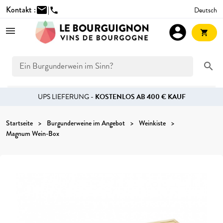
Kontakt :
mail
|
Deutsch
phone
account_circle
shopping_cart
search
UPS LIEFERUNG -
KOSTENLOS AB 400 € KAUF
Startseite
Burgunderweine im Angebot
Weinkiste
Magnum Wein-Box