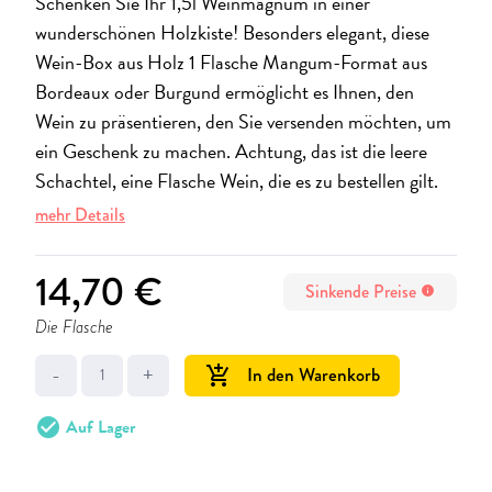
Schenken Sie Ihr 1,5l Weinmagnum in einer
wunderschönen Holzkiste! Besonders elegant, diese
Wein-Box aus Holz 1 Flasche Mangum-Format aus
Bordeaux oder Burgund ermöglicht es Ihnen, den
Wein zu präsentieren, den Sie versenden möchten, um
ein Geschenk zu machen. Achtung, das ist die leere
Schachtel, eine Flasche Wein, die es zu bestellen gilt.
mehr Details
14,70 €
Sinkende Preise
info
Die Flasche
-
+
In den Warenkorb
add_shopping_cart
check_circle
Auf Lager