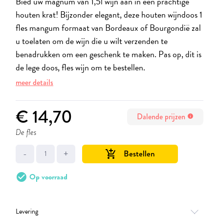
Bied uw magnum van 1,5l wijn aan in een prachtige
houten krat! Bijzonder elegant, deze houten wijndoos 1
fles mangum formaat van Bordeaux of Bourgondië zal
u toelaten om de wijn die u wilt verzenden te
benadrukken om een geschenk te maken. Pas op, dit is
de lege doos, fles wijn om te bestellen.
meer details
€ 14,70
Dalende prijzen
info
De fles
-
+
Bestellen
add_shopping_cart
check_circle
Op voorraad
Levering