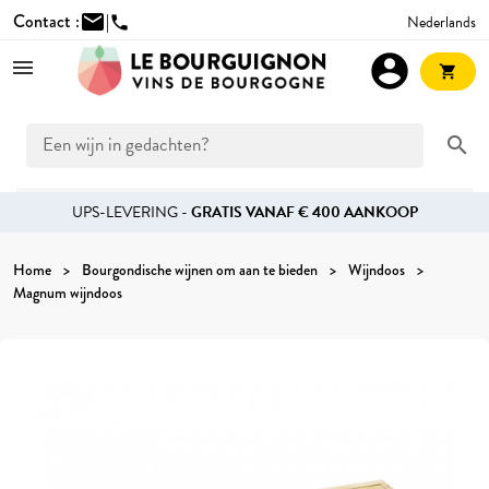
Contact :
mail
|
Nederlands
phone
account_circle
shopping_cart
search
UPS-LEVERING -
GRATIS VANAF € 400 AANKOOP
Home
Bourgondische wijnen om aan te bieden
Wijndoos
Magnum wijndoos