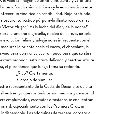
IX le valió la imagen de un vino insistente y varontina.
los terruños, las vinificaciones y la edad matizan este
 ofrecer un vino rico en sensibilidad. Rojo profundo,
a oscuro, su vestido púrpura-brillante recuerda las
 Victor Hugo: "¡Es la lucha del día y de la noche!"
ora, arándano o grosella, núcleo de cereza, ciruela
 evolución felina y salvaje no es infrecuente con el
madurez lo orienta hacia el cuero, el chocolate, la
 vino para dejar envejecer un poco para que se abra
extura redonda, estructura delicada y asertiva, afruta
a, el puré tánico que luego toma su redondo.
¿Rico? Ciertamente.
Consejo de sumiller
lustre representante de la Costa de Beaune se deleita
 silvestres, ya que sus taninos son masivos y densos. El
biers emplumados, estofados o tostados se encuentran
mmard, especialmente con los Premiers Crus, un
r indispensable. Las adoquines de ternera, cordero o