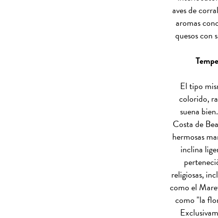
aves de corra
aromas conc
quesos con s
Temper
El tipo mis
colorido, 
suena bien.
Costa de Bea
hermosas man
inclina lig
perteneció
religiosas, in
como el Mare
como "la flor
Exclusivam