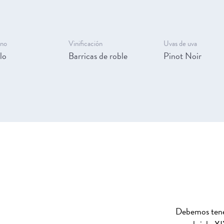
ino
Vinificación
Uvas de uva
lo
Barricas de roble
Pinot Noir
Debemos tene