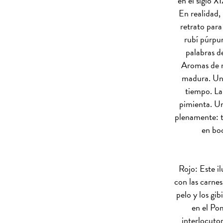
en el siglo X
En realidad, 
retrato para
rubí púrpur
palabras de
Aromas de m
madura. Una
tiempo. La 
pimienta. Un
plenamente: t
en boc
Rojo: Este i
con las carnes
pelo y los gi
en el Po
interlocuto