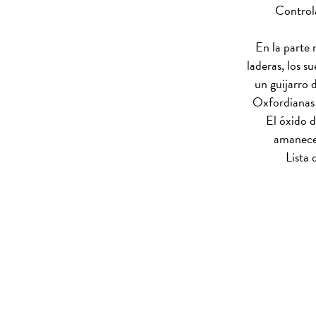
Controla
En la parte 
laderas, los s
un guijarro 
Oxfordianas 
El óxido d
amanecer
Lista 