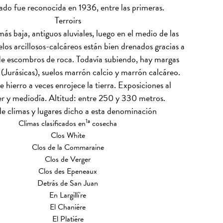
do fue reconocida en 1936, entre las primeras.
Terroirs
más baja, antiguos aluviales, luego en el medio de las
uelos arcillosos-calcáreos están bien drenados gracias a
de escombros de roca. Todavía subiendo, hay margas
(Jurásicas), suelos marrón calcio y marrón calcáreo.
e hierro a veces enrojece la tierra. Exposiciones al
 y mediodía. Altitud: entre 250 y 330 metros.
de climas y lugares dicho a esta denominación
1a
Climas clasificados en
cosecha
Clos White
Clos de la Commaraine
Clos de Verger
Clos des Epeneaux
Detrás de San Juan
En Largilli're
El Chaniére
El Platiére