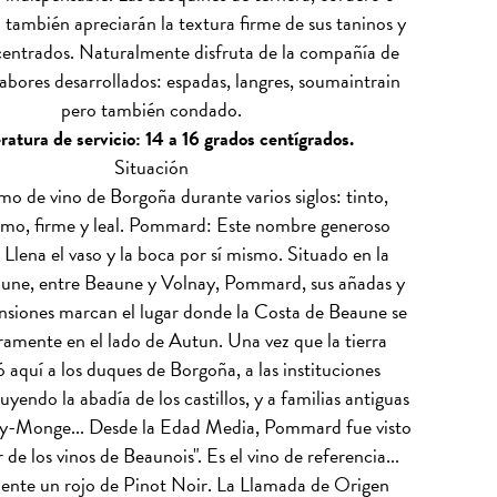
l también apreciarán la textura firme de sus taninos y
entrados. Naturalmente disfruta de la compañía de
abores desarrollados: espadas, langres, soumaintrain
pero también condado.
atura de servicio: 14 a 16 grados centígrados.
Situación
mo de vino de Borgoña durante varios siglos: tinto,
ramo, firme y leal. Pommard: Este nombre generoso
 Llena el vaso y la boca por sí mismo. Situado en la
une, entre Beaune y Volnay, Pommard, sus añadas y
siones marcan el lugar donde la Costa de Beaune se
eramente en el lado de Autun. Una vez que la tierra
 aquí a los duques de Borgoña, a las instituciones
cluyendo la abadía de los castillos, y a familias antiguas
y-Monge... Desde la Edad Media, Pommard fue visto
 de los vinos de Beaunois". Es el vino de referencia...
ente un rojo de Pinot Noir. La Llamada de Origen