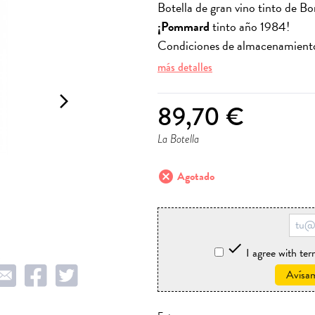
Botella de gran vino tinto de 
¡Pommard
tinto año 1984!
Condiciones de almacenamiento 
más detalles
arrow_forward_ios
89,70 €
La Botella
cancel
Agotado

I agree with te
Avísam