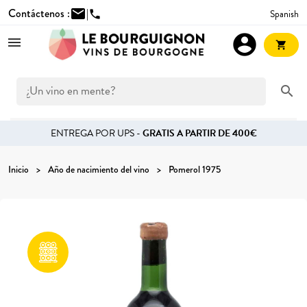
Contáctenos :
mail
|
Spanish
phone
account_circle
shopping_cart
search
ENTREGA POR UPS -
GRATIS A PARTIR DE 400€
Inicio
Año de nacimiento del vino
Pomerol 1975