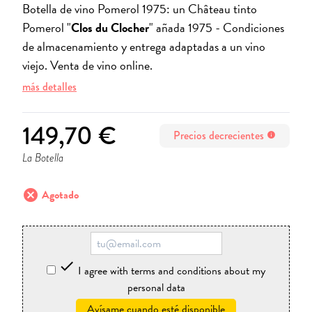
Botella de vino Pomerol 1975: un Château tinto
Pomerol "
Clos du Clocher
" añada 1975 -
Condiciones
de almacenamiento y entrega adaptadas a un vino
viejo. Venta de vino online.
más detalles
149,70 €
Precios decrecientes
info
La Botella
cancel
Agotado

I agree with terms and conditions about my
personal data
Avísame cuando esté disponible