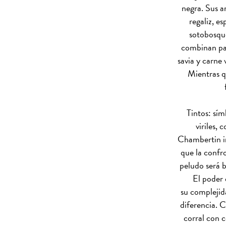
negra. Sus a
regaliz, es
sotobosque
combinan pa
savia y carne
Mientras q
Tintos: sím
viriles,
Chambertin im
que la confr
peludo será b
El poder 
su complejid
diferencia. C
corral con c