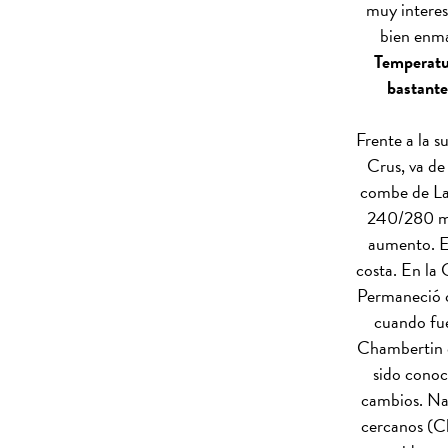
muy interes
bien enma
Temperatur
bastante
Frente a la s
Crus, va d
combe de La
240/280 met
aumento. Es
costa. En la 
Permaneció c
cuando fue
Chambertin c
sido conoci
cambios. Na
cercanos (C