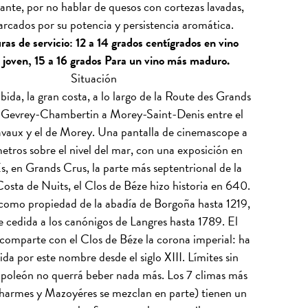
ante, por no hablar de quesos con cortezas lavadas,
rcados por su potencia y persistencia aromática.
as de servicio: 12 a 14 grados centígrados en vino
 joven, 15 a 16 grados Para un vino más maduro.
Situación
ubida, la gran costa, a lo largo de la Route des Grands
e Gevrey-Chambertin a Morey-Saint-Denis entre el
vaux y el de Morey. Una pantalla de cinemascope a
ros sobre el nivel del mar, con una exposición en
, en Grands Crus, la parte más septentrional de la
Costa de Nuits, el Clos de Béze hizo historia en 640.
omo propiedad de la abadía de Borgoña hasta 1219,
 cedida a los canónigos de Langres hasta 1789. El
omparte con el Clos de Béze la corona imperial: ha
da por este nombre desde el siglo XIII. Límites sin
poleón no querrá beber nada más. Los 7 climas más
harmes y Mazoyéres se mezclan en parte) tienen un