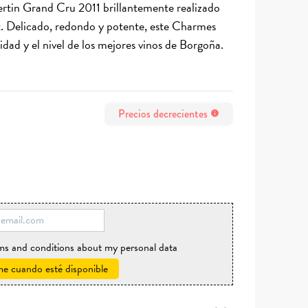
in Grand Cru 2011 brillantemente realizado
ot. Delicado, redondo y potente, este Charmes
idad y el nivel de los mejores vinos de Borgoña.
Precios decrecientes
info
rms and conditions about my personal data
e cuando esté disponible