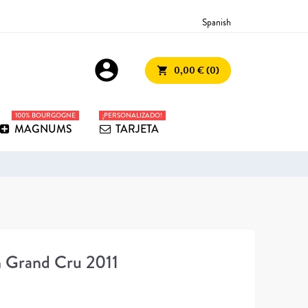
Spanish
account_circle
0,00 € (0)
shopping_cart
100% BOURGOGNE
¡PERSONALIZADO!
MAGNUMS
TARJETA
 Grand Cru 2011