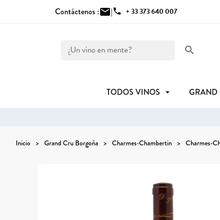
Contáctenos :
mail
|
phone
+ 33 373 640 007
search
TODOS VINOS
GRAND
Inicio
Grand Cru Borgoña
Charmes-Chambertin
Charmes-Ch