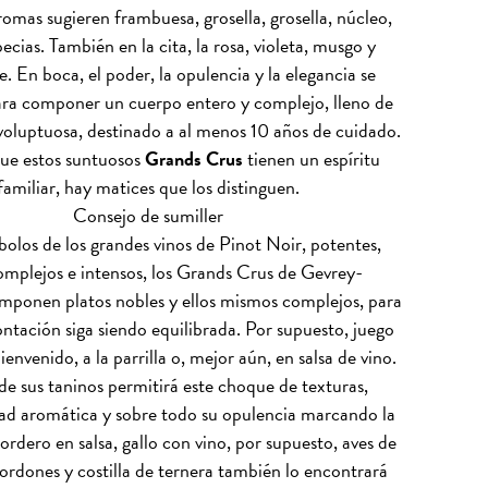
romas sugieren frambuesa, grosella, grosella, núcleo,
pecias. También en la cita, la rosa, violeta, musgo y
. En boca, el poder, la opulencia y la elegancia se
ra componer un cuerpo entero y complejo, lleno de
 voluptuosa, destinado a al menos 10 años de cuidado.
ue estos suntuosos
Grands Crus
tienen un espíritu
familiar, hay matices que los distinguen.
Consejo de sumiller
bolos de los grandes vinos de Pinot Noir, potentes,
 complejos e intensos, los Grands Crus de Gevrey-
ponen platos nobles y ellos mismos complejos, para
ontación siga siendo equilibrada. Por supuesto, juego
ienvenido, a la parrilla o, mejor aún, en salsa de vino.
de sus taninos permitirá este choque de texturas,
ad aromática y sobre todo su opulencia marcando la
ordero en salsa, gallo con vino, por supuesto, aves de
ordones y costilla de ternera también lo encontrará