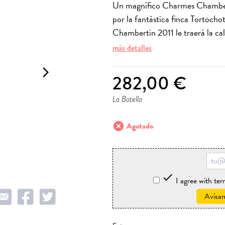
Un magnífico Charmes Chambert
por la fantástica finca Tortoch
Chambertin 2011 le traerá la cal
más detalles
arrow_forward_ios
282,00 €
La Botella
cancel
Agotado

I agree with te
Avísam