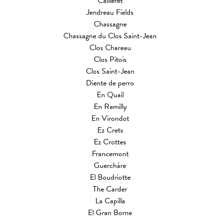
Cailleret
Jendreau Fields
Chassagne
Chassagne du Clos Saint-Jean
Clos Chareau
Clos Pitois
Clos Saint-Jean
Diente de perro
En Quail
En Remilly
En Virondot
Ez Crets
Ez Crottes
Francemont
Guercháre
El Boudriotte
The Carder
La Capilla
El Gran Borne