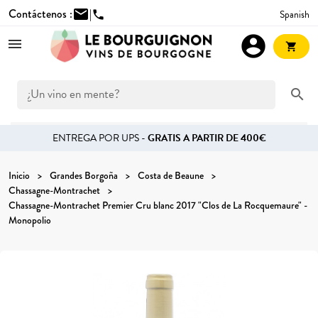
Contáctenos :
mail
|
Spanish
phone
account_circle
shopping_cart
search
ENTREGA POR UPS -
GRATIS A PARTIR DE 400€
Inicio
Grandes Borgoña
Costa de Beaune
Chassagne-Montrachet
Chassagne-Montrachet Premier Cru blanc 2017 "Clos de La Rocquemaure" -
Monopolio