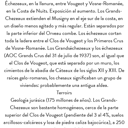
Échezeaux, en la llanura, entre Vougeot y Vosne-Romanée,
en la Costa de Nuits. Exposición al aumento. Los Grands-
Chezeaux extienden el Musigny en el eje sur de la costa, en
un diseño menos agitado y más regular. Están separados por
la parte inferior del Orveau combe. Los échezeaux cortan
toda la ladera entre el Clos de Vougeot y los Primeros Crus
de Vosne-Romanée. Los Grandséchezeaux y los échezeaux
(AOC Grands Crus del 31 de julio de 1937) son, al igual que
el Clos de Vougeot, que está separado por un muro, los
cimientos de la abadía de Cáteaux de los siglos XII y XIII. De
raíces galo-romanas, los chesaux significaban un grupo de
viviendas: probablemente una antigua aldea.
Terroirs
Geología jurásica (175 millones de años). Los Grands-
Chezeaux son bastante homogéneos, cerca de la parte
superior del Clos de Vougeot (pendiente del 3 al 4%, suelos
arcillosos-calcáreos y losa de piedra caliza bajocúrica), a 250