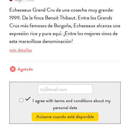
Echezeaux Grand Cru de una cosecha muy grande:
1999. De la finca Benoit Thibaut. Entre los Grands
Crus más famosos de Borgoña, Echezeaux alcanza una
expresión rica y pura aquí. ¡Entre los mejores vinos de
esta maravillosa denominación!
más detalles
cancel
Agotado

I agree with terms and conditions about my
personal data
Avísame cuando esté disponible