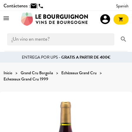
Contáctenos :
mail
|
Spanish
phone
account_circle
shopping_cart
search
ENTREGA POR UPS -
GRATIS A PARTIR DE 400€
Inicio
Grand Cru Borgoña
Echézeaux Grand Cru
Echezeaux Grand Cru 1999