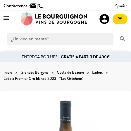
Contáctenos :
mail
|
Spanish
phone
account_circle
shopping_cart
search
ENTREGA POR UPS -
GRATIS A PARTIR DE 400€
Inicio
Grandes Borgoña
Costa de Beaune
Ladoix
Ladoix Premier Cru blanco 2023 - "Les Gréchons"