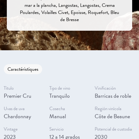
mar a la plancha, Langostas, Langostas, Crema
Poulardes, Volailles Civet, Epoisse, Roquefort, Bleu
de Bresse
Caractéristiques
Título
Tipo de vino
Vinificación
Premier Cru
Tranquilo
Barricas de roble
Uvas de uva
Cosecha
Región vinícola
Chardonnay
Manual
Côte de Beaune
Vintage
Servicio
Potencial de custodia
2023
12 a 14 grados
2030