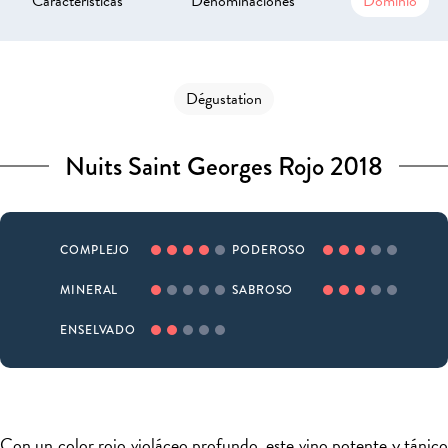
Características
Denominaciones
Dominio
Dégustation
Nuits Saint Georges Rojo 2018
COMPLEJO
PODEROSO
MINERAL
SABROSO
ENSELVADO
Con un color rojo violáceo profundo, este vino potente y tánico