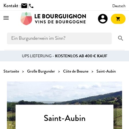
Kontakt :
mail
|
Deutsch
phone
account_circle
shopping_cart
search
UPS LIEFERUNG -
KOSTENLOS AB 400 € KAUF
Startseite
Große Burgunder
Côte de Beaune
Saint-Aubin
Saint-Aubin