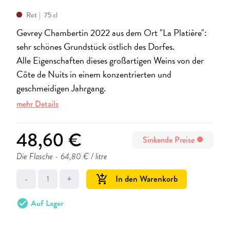
Rot
75 cl
Gevrey Chambertin 2022 aus dem Ort "La Platière":
sehr schönes Grundstück östlich des Dorfes.
Alle Eigenschaften dieses großartigen Weins von der
Côte de Nuits in einem konzentrierten und
geschmeidigen Jahrgang.
mehr Details
48,60 €
Sinkende Preise
info
Die Flasche
- 64,80 € / litre
-
+
In den Warenkorb
add_shopping_cart
check_circle
Auf Lager