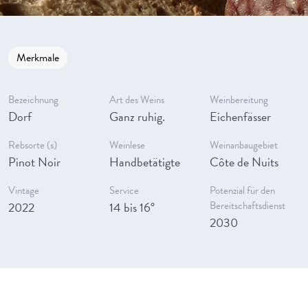
Merkmale
Bezeichnung
Art des Weins
Weinbereitung
Dorf
Ganz ruhig.
Eichenfässer
Rebsorte (s)
Weinlese
Weinanbaugebiet
Pinot Noir
Handbetätigte
Côte de Nuits
Vintage
Service
Potenzial für den
2022
14 bis 16°
Bereitschaftsdienst
2030