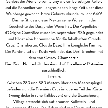
Schloss der Mönche von Cluny wie ein befestigter Keller,
und die Kanoniker von Langres haben lange Zeit über diese
Weinberge gewacht. Erste Geburtsurkunde im Jahr 640!
Das heißt, dass dieser Nektar seine Wurzeln in der
Geschichte des Burgunder Weins hat. Die Appellation
d'Origine Contrôlée wurde im September 1936 gegründet
und bildet eine Ehrenwache für die fabelhaften Grands
Crus: Chambertin, Clos de Bèze; Ihre königliche Familie.
Die Kontinuität der Küste verbindet das Dorf Brochon mit
dem von Gevrey-Chambertin.
Der Pinot Noir erhält den Award of Excellence: Rotweine
ausschließlich.
Terroirs
Zwischen 280 und 380 Metern über dem Meeresspiegel
befinden sich die Premiers Crus im oberen Teil der Küste
(wenig dicke braune Kalkböden) und die Bezeichnung
Village erstreckt sich auf braunen Kalkstein- und
kalkbraunen Böden. Die Reben sind mit Geret und rotem