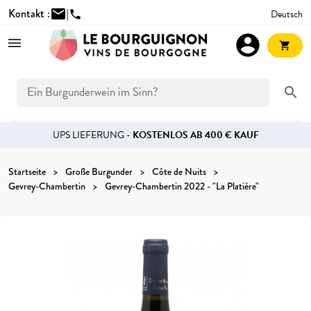
Kontakt :
mail
|
Deutsch
phone
account_circle
shopping_cart
search
UPS LIEFERUNG -
KOSTENLOS AB 400 € KAUF
Startseite
Große Burgunder
Côte de Nuits
Gevrey-Chambertin
Gevrey-Chambertin 2022 - "La Platière"