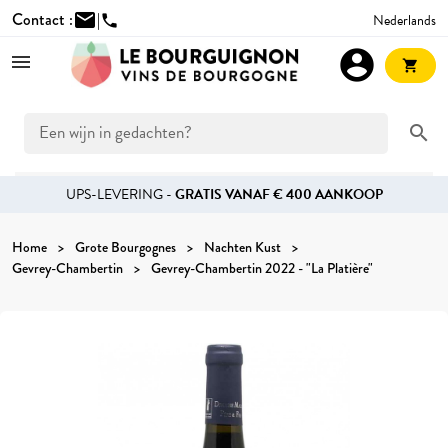
Contact :
mail
|
Nederlands
phone
account_circle
shopping_cart
search
UPS-LEVERING -
GRATIS VANAF € 400 AANKOOP
Home
Grote Bourgognes
Nachten Kust
Gevrey-Chambertin
Gevrey-Chambertin 2022 - "La Platière"