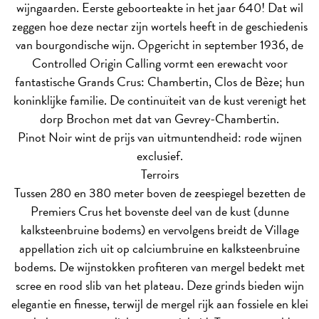
wijngaarden. Eerste geboorteakte in het jaar 640! Dat wil
zeggen hoe deze nectar zijn wortels heeft in de geschiedenis
van bourgondische wijn. Opgericht in september 1936, de
Controlled Origin Calling vormt een erewacht voor
fantastische Grands Crus: Chambertin, Clos de Bèze; hun
koninklijke familie. De continuïteit van de kust verenigt het
dorp Brochon met dat van Gevrey-Chambertin.
Pinot Noir wint de prijs van uitmuntendheid: rode wijnen
exclusief.
Terroirs
Tussen 280 en 380 meter boven de zeespiegel bezetten de
Premiers Crus het bovenste deel van de kust (dunne
kalksteenbruine bodems) en vervolgens breidt de Village
appellation zich uit op calciumbruine en kalksteenbruine
bodems. De wijnstokken profiteren van mergel bedekt met
scree en rood slib van het plateau. Deze grinds bieden wijn
elegantie en finesse, terwijl de mergel rijk aan fossiele en klei