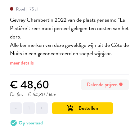
Rood
75 cl
Gevrey Chambertin 2022 van de plaats genaamd "La
Platière": zeer mooi perceel gelegen ten oosten van het
dorp.
Alle kenmerken van deze geweldige wijn uit de Côte de
Nuits in een geconcentreerd en soepel wijnjaar.
meer details
€ 48,60
Dalende prijzen
info
De fles
- € 64,80 / litre
-
+
Bestellen
add_shopping_cart
check_circle
Op voorraad