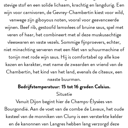
stevige stof en een solide lichaam, krachtig en langdurig. Een
wijn voor carnivoren, de Gevrey-Chambertin kiest voor wild,
vanwege zijn giboyous noten, vooral voor geavanceerde
wijnen. Beef rib, gestoofd lamsvlees of bruine saus, spel met
veren of haar, het combineert met al deze muskusachtige
vleeswaren en vaste vezels. Sommige fijnproevers, echter,
niet minachting serveren met een filet van schuurmachine of
tonijn met rode wijn saus. Hij is comfortabel op alle koe
kazen en karakter, met name de zwaarden en vriend van de
Chambertin, het kind van het land, evenals de cîteaux, een
naaste buurman.
Bedrijfstemperatuur: 15 tot 16 graden Celsius.
Situatie
Vanuit Dijon begint hier de Champs-Élysées van
Bourgondië. Aan de voet van de combe de Lavaux, het oude
kasteel van de monniken van Cluny is een versterkte kelder
en de kanonnen van Langres hebben lang verzorgd deze