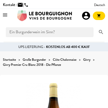
Kontakt :
mail
|
Deutsch
phone
account_circle
shopping_cart
search
UPS LIEFERUNG -
KOSTENLOS AB 400 € KAUF
Startseite
Große Burgunder
Côte Chalonnaise
Givry
Givry Premier Cru Blanc 2018 - Die Pflanze