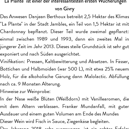
"La Plante" ist einer der interessantesten ersten Wucherungen
von Givry
Das Anwesen Danjean Berthoux betreibt 2,5 Hektar des Klimas
"La Plante" in der Stadt Jambles, ein Teil von 1,5 Hektar ist mit
Chardonnay bepflanzt. Dieser Teil wurde zweimal gepflanzt:
einmal zwischen 1989 und 1993, dann ein zweites Mal in
jüngerer Zeit im Jahr 2013. Dieses steile Grundstück ist sehr gut
exponiert und nach Süden ausgerichtet.
Vinifikation: Pressen, Kaltbewitterung und Absetzen. In Fässer,
Bottichen und Halbmoiden (war 500 L), mit etwa 25% neuem
Holz, für die alkoholische Gärung dann Malolactic. Abfüllung
nach ca. 9 Monaten Alterung.
Hinweise zur Weinprobe:
In der Nase weiße Blüten (Weißdorn) mit Vanillearomen, die
mit dem Altern verblassen. Franker Mundanfall, mit guter
Ausdauer und einem guten Volumen am Ende des Mundes
Dieser Wein wird Fisch in Sauce, Ziegenkäse begleiten.
Der Jahrgang 2018, sehr ausgewogen, ist ein echter Erfolg: