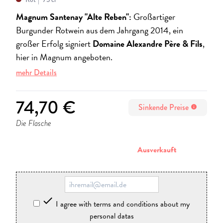
Magnum Santenay "Alte Reben":
Großartiger
Burgunder Rotwein aus dem Jahrgang 2014, ein
großer Erfolg signiert
Domaine Alexandre Père & Fils
,
hier in Magnum angeboten.
mehr Details
74,70 €
Sinkende Preise
info
Die Flasche
stornieren
Ausverkauft

I agree with terms and conditions about my
personal datas