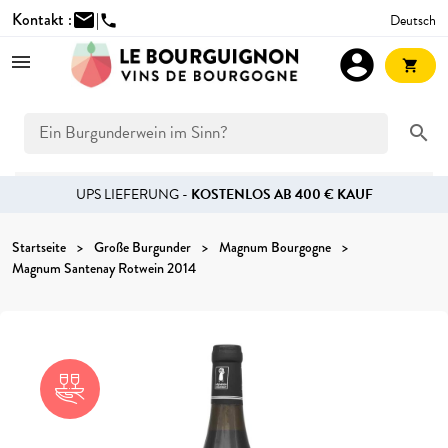
Kontakt :
mail
|
Deutsch
phone
account_circle
shopping_cart
search
UPS LIEFERUNG -
KOSTENLOS AB 400 € KAUF
Startseite
Große Burgunder
Magnum Bourgogne
Magnum Santenay Rotwein 2014