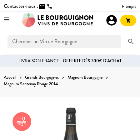
Contactez-nous :
mail
|
Français
phone
account_circle
shopping_cart
search
LIVRAISON FRANCE -
OFFERTE DÈS 300€ D’ACHAT
Accueil
Grands Bourgognes
Magnum Bourgogne
Magnum Santenay Rouge 2014