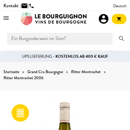
Kontakt :
mail
|
Deutsch
phone
account_circle
shopping_cart
search
UPS LIEFERUNG -
KOSTENLOS AB 400 € KAUF
Startseite
Grand Cru Bourgogne
Ritter Montrachet
Ritter Montrachet 2006