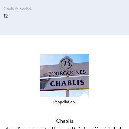
Grado de alcohol
12°
Appellation
Chablis
A medio camino entre Beaune y París, la
región vinícola de