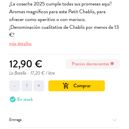
¡La cosecha 2025 cumple todas sus promesas aquí!
Aromas magníficos para este Petit Chablis, para
ofrecer como aperitivo o con marisco.
¡Denominación cualitativa de Chablis por menos de 13
€!
más detalles
12,90 €
Precios decrecientes
info
La Botella
- 17,20 € / litre
-
+
Comprar
add_shopping_cart
check_circle
En stock
Entrega