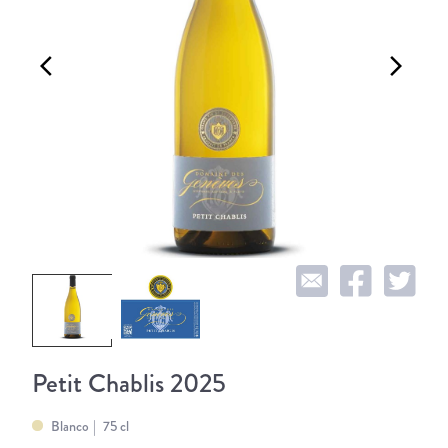
arrow_back_ios
arrow_forward_ios
Petit Chablis 2025
Blanco
75 cl