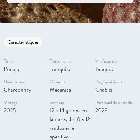
Caractéristiques
Título
Tipo de vino
Vinificación
Pueblo
Tranquilo
Tanques
Uvas de uva
Cosecha
Región vinícola
Chardonnay
Mecánica
Chablis
Vintage
Servicio
Potencial de custodia
2025
12 a 14 grados en
2028
la mesa, de 10 a 12
grados en el
aperitivo