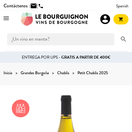
Contáctenos :
mail
|
Spanish
phone
account_circle
shopping_cart
search
ENTREGA POR UPS -
GRATIS A PARTIR DE 400€
Inicio
Grandes Borgoña
Chablis
Petit Chablis 2025