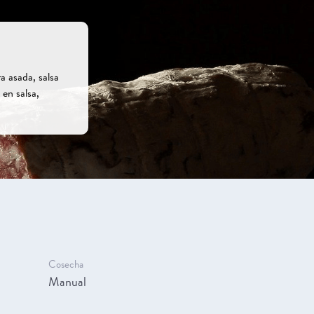
a asada, salsa
 en salsa,
Cosecha
Manual