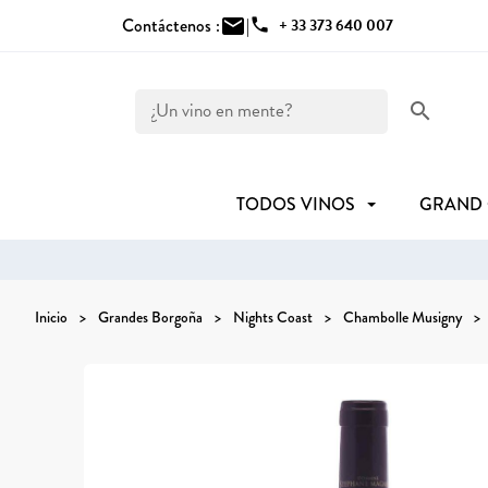
Contáctenos :
mail
|
phone
+ 33 373 640 007
search
TODOS VINOS
GRAND
Inicio
Grandes Borgoña
Nights Coast
Chambolle Musigny