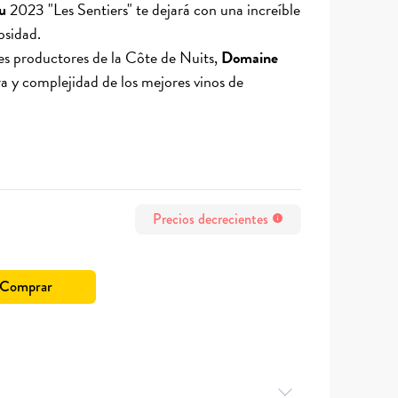
u
2023 "Les Sentiers" te dejará con una increíble
osidad.
es productores de la Côte de Nuits,
Domaine
ura y complejidad de los mejores vinos de
Precios decrecientes
info
Comprar