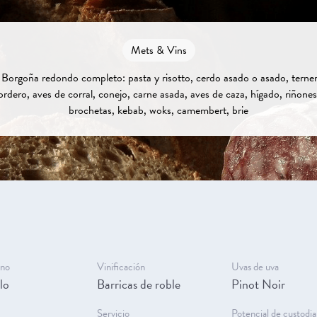
Mets & Vins
 Borgoña redondo completo: pasta y risotto, cerdo asado o asado, terner
cordero, aves de corral, conejo, carne asada, aves de caza, hígado, riñones
brochetas, kebab, woks, camembert, brie
ino
Vinificación
Uvas de uva
lo
Barricas de roble
Pinot Noir
Servicio
Potencial de custodia