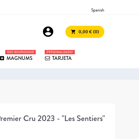
Spanish
account_circle
0,00 € (0)
shopping_cart
100% BOURGOGNE
¡PERSONALIZADO!
MAGNUMS
TARJETA
emier Cru 2023 - "Les Sentiers"