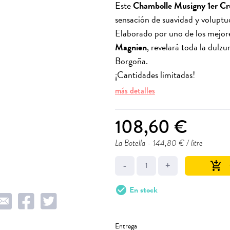
Este
Chambolle Musigny 1er Cr
sensación de suavidad y voluptu
Elaborado por uno de los mejor
Magnien
, revelará toda la dulz
Borgoña.
¡Cantidades limitadas!
más detalles
108,60 €
La Botella
- 144,80 € / litre
-
+
add_shopping_cart
check_circle
En stock
Entrega