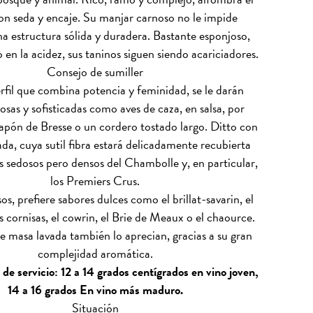
on seda y encaje. Su manjar carnoso no le impide
 estructura sólida y duradera. Bastante esponjoso,
en la acidez, sus taninos siguen siendo acariciadores.
Consejo de sumiller
rfil que combina potencia y feminidad, se le darán
osas y sofisticadas como aves de caza, en salsa, por
apón de Bresse o un cordero tostado largo. Ditto con
ada, cuya sutil fibra estará delicadamente recubierta
os sedosos pero densos del Chambolle y, en particular,
los Premiers Crus.
os, prefiere sabores dulces como el brillat-savarin, el
s cornisas, el cowrin, el Brie de Meaux o el chaource.
e masa lavada también lo aprecian, gracias a su gran
complejidad aromática.
de servicio: 12 a 14 grados centígrados en vino joven,
14 a 16 grados En vino más maduro.
Situación