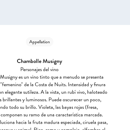
Appellation
Chambolle Musigny
Personajes del vino
usigny es un vino tinto que a menudo se presenta
"femenino" de la Costa de Nuits. Intensidad y finura
n elegante sutileza. A la vista, un rubí vivo, haloteado
os brillantes y luminosos. Puede oscurecer un poco,
do todo su brillo. Violeta, las bayas rojas (fresa,
 componen su ramo de una característica marcada.
luciona hacia la fruta madura especiada, ciruela pasa,
obosque y animal. Rico, ramo y complejo, alfombra el