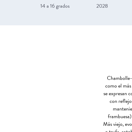
14 a 16 grados
2028
Chambolle-M
como el más 
se expresan co
con reflej
mantenien
frambuesa)
Más viejo, evo
o trufa, sot