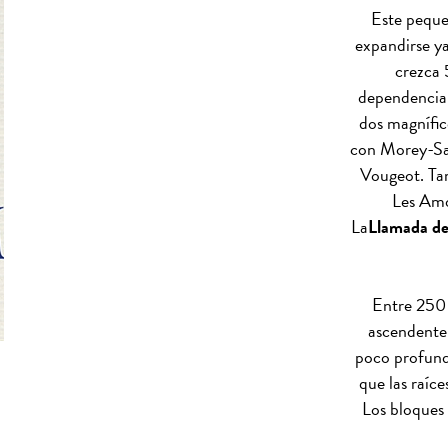
Este peque
expandirse ya
crezca 
dependencia
dos magnífi
con Morey-Sai
Vougeot. Ta
Les Amo
La
Llamada de
Entre 250 
ascendente,
poco profund
que las raíce
Los bloques 