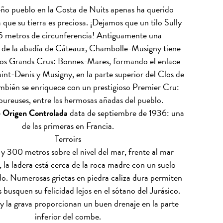
ño pueblo en la Costa de Nuits apenas ha querido
 que su tierra es preciosa. ¡Dejamos que un tilo Sully
5 metros de circunferencia! Antiguamente una
 de la abadía de Cáteaux, Chambolle-Musigny tiene
cos Grands Crus: Bonnes-Mares, formando el enlace
nt-Denis y Musigny, en la parte superior del Clos de
mbién se enriquece con un prestigioso Premier Cru:
ureuses, entre las hermosas añadas del pueblo.
 Origen Controlada
data de septiembre de 1936: una
de las primeras en Francia.
Terroirs
y 300 metros sobre el nivel del mar, frente al mar
 la ladera está cerca de la roca madre con un suelo
o. Numerosas grietas en piedra caliza dura permiten
s busquen su felicidad lejos en el sótano del Jurásico.
y la grava proporcionan un buen drenaje en la parte
inferior del combe.