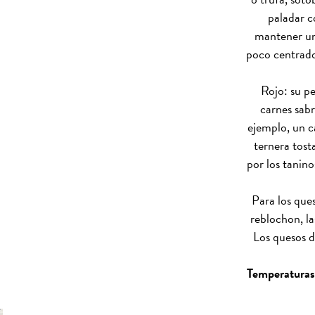
paladar c
mantener una
poco centrado 
Rojo: su pe
carnes sabr
ejemplo, un c
ternera tost
por los tanin
Para los ques
reblochon, la
Los quesos d
Temperaturas 