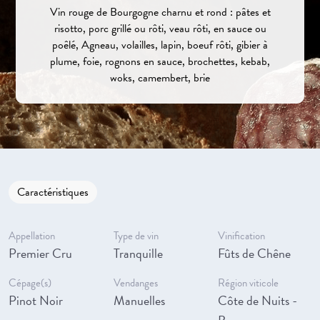
Vin rouge de Bourgogne charnu et rond : pâtes et
risotto, porc grillé ou rôti, veau rôti, en sauce ou
poêlé, Agneau, volailles, lapin, boeuf rôti, gibier à
plume, foie, rognons en sauce, brochettes, kebab,
woks, camembert, brie
Caractéristiques
Appellation
Type de vin
Vinification
Premier Cru
Tranquille
Fûts de Chêne
Cépage(s)
Vendanges
Région viticole
Pinot Noir
Manuelles
Côte de Nuits -