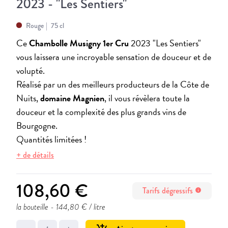
2023 - "Les Sentiers"
Rouge
75 cl
Ce
Chambolle Musigny 1er Cru
2023 "Les Sentiers"
vous laissera une incroyable sensation de douceur et de
volupté.
Réalisé par un des meilleurs producteurs de la Côte de
Nuits,
domaine Magnien
, il vous révèlera toute la
douceur et la complexité des plus grands vins de
Bourgogne.
Quantités limitées !
+ de détails
108,60 €
Tarifs dégressifs
info
la bouteille
- 144,80 € / litre