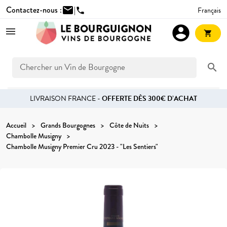
Contactez-nous :
mail
|
Français
phone
account_circle
shopping_cart
search
LIVRAISON FRANCE -
OFFERTE DÈS 300€ D’ACHAT
Accueil
Grands Bourgognes
Côte de Nuits
Chambolle Musigny
Chambolle Musigny Premier Cru 2023 - "Les Sentiers"