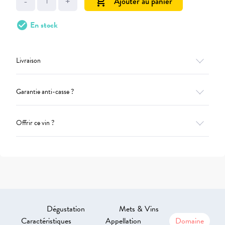
-
+
Ajouter au panier
add_shopping_cart
check_circle
En stock
Livraison
Garantie anti-casse ?
Offrir ce vin ?
Dégustation
Mets & Vins
Caractéristiques
Appellation
Domaine