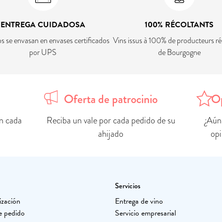
ENTREGA CUIDADOSA
100% RÉCOLTANTS
os se envasan en envases certificados
Vins issus à 100% de producteurs ré
por UPS
de Bourgogne
Oferta de patrocinio
Op
n cada
Reciba un vale por cada pedido de su
¿Aún
ahijado
opi
Servicios
ización
Entrega de vino
e pedido
Servicio empresarial