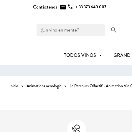
Contáctenos :
mail
|
phone
+ 33 373 640 007
search
TODOS VINOS
GRAND
Inicio
Animations oenologie
Le Parcours Olfactif - Animation Vin 