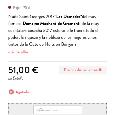
Rojo
75 cl
Nuits Saint Georges 2017
"Les Damodes"
del muy
famoso
Domaine Machard de Gramont:
de la muy
cualitativa cosecha 2017 este vino le traerá todo el
poder, la riqueza y la nobleza de los mejores vinos
tintos de la Côte de Nuits en Borgoña.
más detalles
51,00 €
Precios decrecientes
info
La Botella
cancel
Agotado