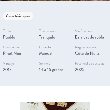
Caractéristiques
Título
Tipo de vino
Vinificación
Pueblo
Tranquilo
Barricas de roble
Uvas de uva
Cosecha
Región vinícola
Pinot Noir
Manual
Côte de Nuits
Vintage
Servicio
Potencial de custodia
2017
14 a 16 grados
2025