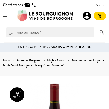
Contáctenos :
mail
|
Spanish
phone
account_circle
shopping_cart
search
ENTREGA POR UPS -
GRATIS A PARTIR DE 400€
Inicio
Grandes Borgoña
Nights Coast
Noches de San Jorge
Nuits Saint Georges 2017 rojo "Les Damodes"