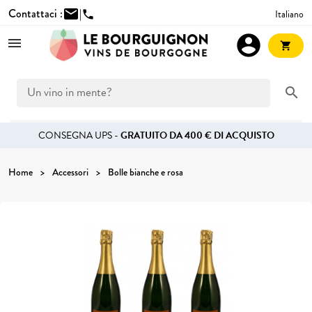
Contattaci :
mail
|
Italiano
phone
account_circle
shopping_cart
search
CONSEGNA UPS -
GRATUITO DA 400 € DI ACQUISTO
Home
Accessori
Bolle bianche e rosa