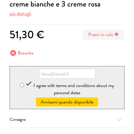
creme bianche e 3 creme rosa
più dettagli
51,30 €
Prezzi in calo
info
cancel
Esaurito

I agree with terms and conditions about my
personal datas
Avvisami quando disponibile
Consegna