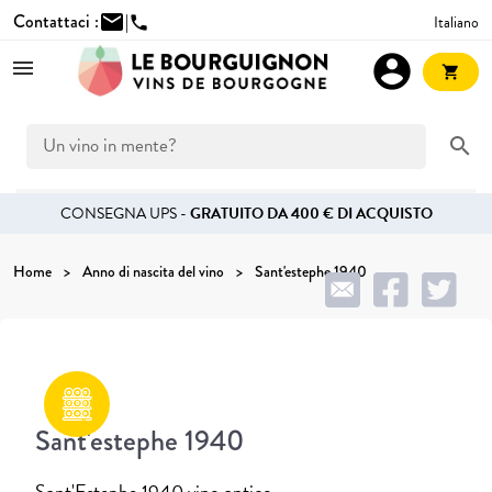
Contattaci :
mail
|
Italiano
phone
account_circle
shopping_cart
search
CONSEGNA UPS -
GRATUITO DA 400 € DI ACQUISTO
Home
Anno di nascita del vino
Sant'estephe 1940
Sant'estephe 1940
Sant'Estephe 1940 vino antico