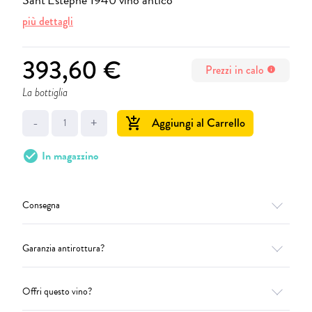
più dettagli
393,60 €
Prezzi in calo
info
La bottiglia
-
+
Aggiungi al Carrello
add_shopping_cart
check_circle
In magazzino
Consegna
Garanzia antirottura?
Offri questo vino?