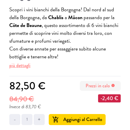
Scopri i vini bianchi della Borgogna! Dal nord al sud
della Borgogna, da
Chablis
a
Mâcon
passando per la
Côte de Beaune
, questo assortimento di 6 vini bianchi
permette di scoprire vini molto diversi tra loro, con
sfumature e profumi variegati.
Con diverse annate per assaggiare subito alcune
bottiglie e tenerne altre!
più dettagli
82,50 €
Prezzi in calo
info
84,90 €
-2,40 €
Invece di 83,70 €
-
+
Aggiungi al Carrello
add_shopping_cart