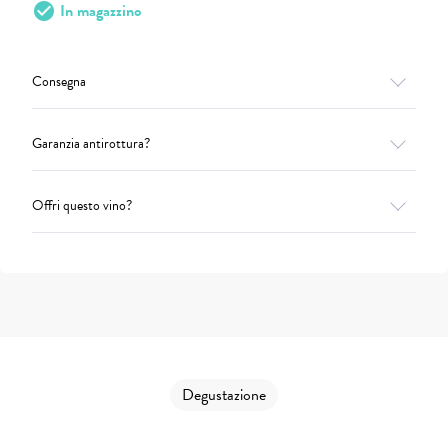
check_circle
In magazzino
Consegna
Garanzia antirottura?
Offri questo vino?
Degustazione