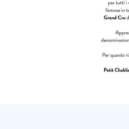
per tutti 
famose in t
Grand Cru
d
Apprez
denominazione
Per quanto r
Petit Chabli