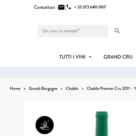
Contattaci :
mail
|
phone
+ 33 373 640 007
search
TUTTI I VINI
GRAND CRU
Home
Grandi Borgogne
Chablis
Chablis Premier Cru 2011 - "