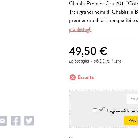
Chablis Premier Cru 2011 "Côte
Tra i grandi nomi di Chablis in
premier cru di ottima qualità e s
più dettagli
49,50 €
La bottiglia
- 66,00 € / litre
cancel
Esaurito

I agree with te
Avvi