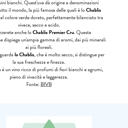
i vini bianchi. Quest'uva dà origine a denominazioni
utto il mondo, la più famosa delle quali è lo
Chablis
al colore verde dorato, perfettamente bilanciato tra
vivace, secco e acido.
zerete anche lo
Chablis Premier Cru
. Questa
 dispiega un'ampia gamma di aromi, dai più minerali
ai più floreali.
iguarda
lo Chablis
, che è molto secco, si distingue per
la sua freschezza e finezza.
s
è un vino ricco di profumi di fiori bianchi e agrumi,
pieno di vivacità e leggerezza.
Fonte:
BIVB