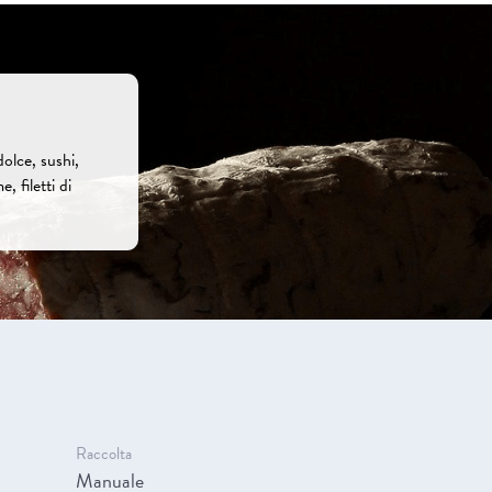
olce, sushi,
, filetti di
Raccolta
Manuale