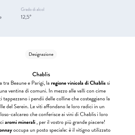
a
Grado di alcol
e
12,5°
Designazione
Chablis
 tra Beaune e Parigi, la
regione vinicola di Chablis
si
una ventina di comuni. In mezzo alle valli con cime
ti tappezzano i pendii delle colline che costeggiano la
lle del Serein. Le viti affondano le loro radici in un
lloso-calcareo che conferisce ai vini di Chablis i loro
ici
aromi minerali
, per il vostro più grande piacere!
onnay
occupa un posto speciale: è il vitigno utilizzato