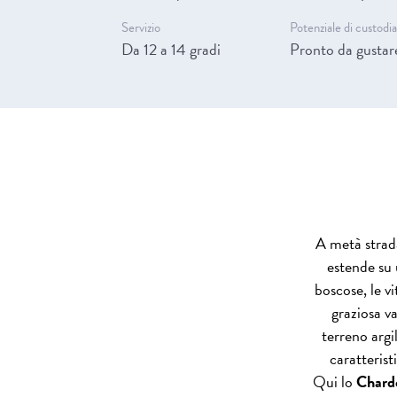
Servizio
Potenziale di custodi
Da 12 a 14 gradi
Pronto da gustar
A metà strada
estende su 
boscose, le vi
graziosa va
terreno argi
caratterist
Qui lo
Chard