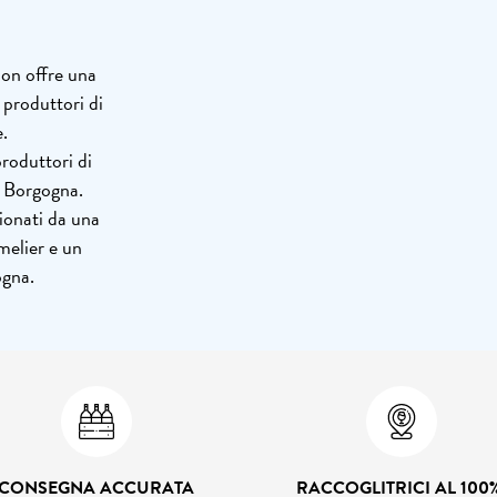
non offre una
 produttori di
.
roduttori di
a Borgogna.
zionati da una
melier e un
ogna.
CONSEGNA ACCURATA
RACCOGLITRICI AL 100%