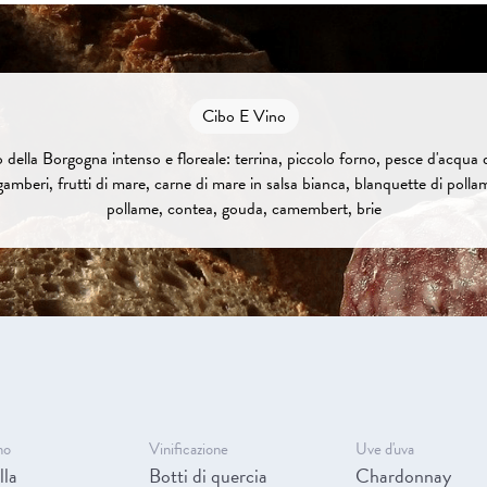
Cibo E Vino
 della Borgogna intenso e floreale: terrina, piccolo forno, pesce d'acqua d
amberi, frutti di mare, carne di mare in salsa bianca, blanquette di pollame
pollame, contea, gouda, camembert, brie
no
Vinificazione
Uve d'uva
lla
Botti di quercia
Chardonnay