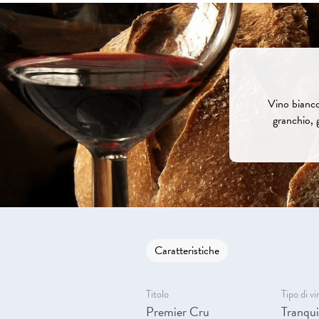
Vino bianco
granchio, g
Caratteristiche
Titolo
Tipo di vi
Premier Cru
Tranqui