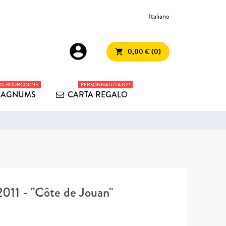
Italiano
account_circle
0,00 € (0)
shopping_cart
00% BOURGOGNE
PERSONNALIZZATO !
AGNUMS
CARTA REGALO
011 - "Côte de Jouan"