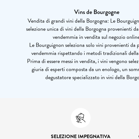
Vins de Bourgogne
Vendita di grandi vini della Borgogna: Le Bourguig
selezione unica di vini della Borgogna provenienti da
vendemmia in vendita sul negozio online
Le Bourguignon seleziona solo vini provenienti da p
vendemmia rispettando i metodi tradizionali dell
Prima di essere messi in vendita, i vini vengono sele
giuria di esperti composta da un enologo, un som
degustatore specializzato in vini della Borg
SELEZIONE IMPEGNATIVA